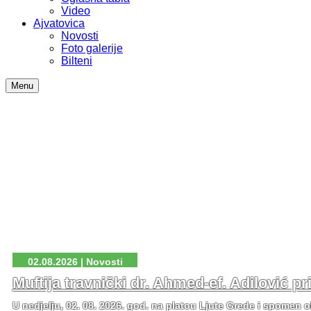
Video
Ajvatovica
Novosti
Foto galerije
Bilteni
Menu
02.08.2026 | Novosti
Muftija travnički dr. Ahmed-ef. Adilović p
U nedjelju, 02. 08. 2026. god. na platou Ljute Grede i spomen o