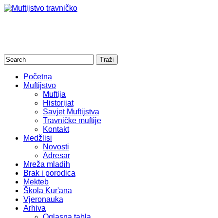
Početna
Muftijstvo
Muftija
Historijat
Savjet Muftijstva
Travničke muftije
Kontakt
Medžlisi
Novosti
Adresar
Mreža mladih
Brak i porodica
Mekteb
Škola Kur'ana
Vjeronauka
Arhiva
Oglasna tabla