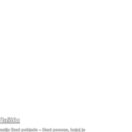
Vlašiću
tacija Dani pobjede – Dani ponosa, kojoj je