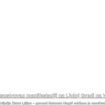
risustvovao manifestaciji na Ljutoj Gredi na 
bilježja Zlatni Ljiljan – general Mehmed Alagić održana je manifes