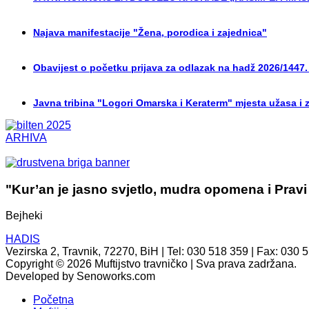
Najava manifestacije "Žena, porodica i zajednica"
Obavijest o početku prijava za odlazak na hadž 2026/1447.
Javna tribina "Logori Omarska i Keraterm" mjesta užasa i 
ARHIVA
"Kur’an je jasno svjetlo, mudra opomena i Pravi
Bejheki
HADIS
Vezirska 2, Travnik, 72270, BiH | Tel: 030 518 359 | Fax: 030 
Copyright © 2026 Muftijstvo travničko | Sva prava zadržana.
Developed by Senoworks.com
Početna