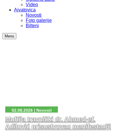
Video
Ajvatovica
Novosti
Foto galerije
Bilteni
Menu
02.08.2026 | Novosti
Muftija travnički dr. Ahmed-ef.
Adilović prisustvovao manifestaciji