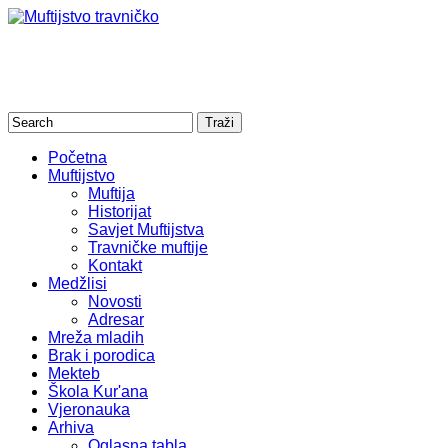
Početna
Muftijstvo
Muftija
Historijat
Savjet Muftijstva
Travničke muftije
Kontakt
Medžlisi
Novosti
Adresar
Mreža mladih
Brak i porodica
Mekteb
Škola Kur'ana
Vjeronauka
Arhiva
Oglasna tabla