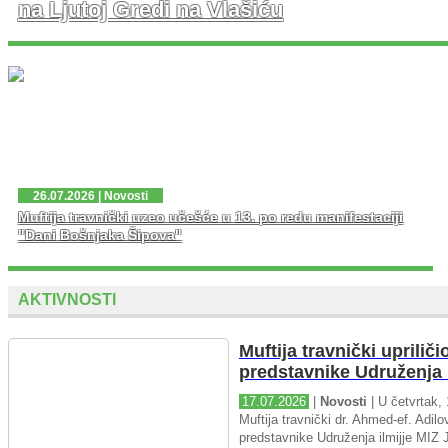
na Ljutoj Gredi na Vlašiću
U nedjelju, 02. 08. 2026. god. na platou Ljute Grede i
spomen obilježja Zlatni Ljiljan – general Mehmed Alagić
održana je manifestacija Dani pobjede – Dani ponosa,
kojoj je osim zv...
26.07.2026 | Novosti
Muftija travnički uzeo učešće u 13. po redu manifestaciji
"Dani Bošnjaka Šipova"
AKTIVNOSTI
Muftija travnički upriliči
predstavnike Udruženja i
17.07.2026
|
Novosti
| U četvrtak, 
Muftija travnički dr. Ahmed-ef. Adilov
predstavnike Udruženja ilmijje MIZ J