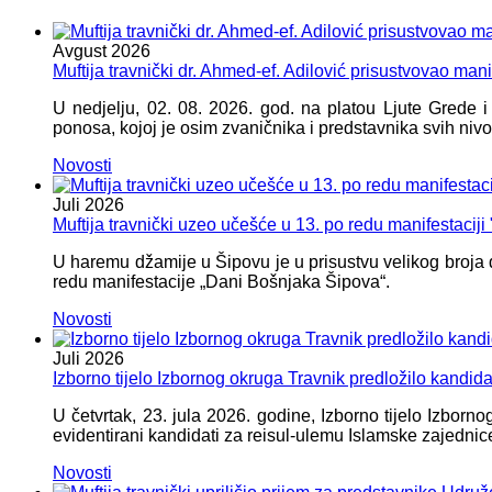
Avgust
2026
Muftija travnički dr. Ahmed-ef. Adilović prisustvovao mani
U nedjelju, 02. 08. 2026. god. na platou Ljute Grede 
ponosa, kojoj je osim zvaničnika i predstavnika svih nivoa
Novosti
Juli
2026
Muftija travnički uzeo učešće u 13. po redu manifestacij
U haremu džamije u Šipovu je u prisustvu velikog broja d
redu manifestacije „Dani Bošnjaka Šipova“.
Novosti
Juli
2026
Izborno tijelo Izbornog okruga Travnik predložilo kandid
U četvrtak, 23. jula 2026. godine, Izborno tijelo Izbor
evidentirani kandidati za reisul-ulemu Islamske zajednic
Novosti