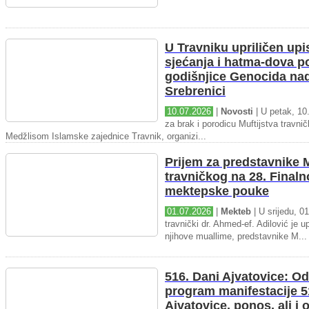
U Travniku upriličen upi
sjećanja i hatma-dova 
godišnjice Genocida na
Srebrenici
10.07.2026
|
Novosti
| U petak, 10.
za brak i porodicu Muftijstva travnič
Medžlisom Islamske zajednice Travnik, organizi...
Prijem za predstavnike M
travničkog na 28. Final
mektepske pouke
01.07.2026
|
Mekteb
| U srijedu, 01
travnički dr. Ahmed-ef. Adilović je up
njihove muallime, predstavnike M...
516. Dani Ajvatovice: Od
program manifestacije 5
Ajvatovice, ponos, ali i