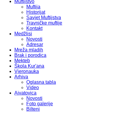
Muftijstvo
Muftija
Historijat
Savjet Muftijstva
Travničke muftije
Kontakt
Medžlisi
Novosti
Adresar
Mreža mladih
Brak i porodica
Mekteb
Škola Kur'ana
Vjeronauka
Arhiva
Oglasna tabla
Video
Ajvatovica
Novosti
Foto galerije
Bilteni