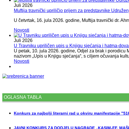
Juli
2026
Muftija travnički upriličio prijem za predstavnike Udružen
U četvrtak, 16. jula 2026. godine, Muftija travnički dr. Ah
Novosti
Juli
2026
U Travniku upriličen upis u Knjigu sjećanja i hatma-do
U petak, 10. jula 2026. godine, Odjel za brak i porodicu
nazivom „Upis u Knjigu sjećanja“, s ciljem očuvanja kult
Novosti
OGLASNA TABLA
Konkurs za najbolji literarni rad u okviru manifestacije "5
JAVNI KONKURS ZA DODJELU NAGRADE „KASIM-EF. MAŠI