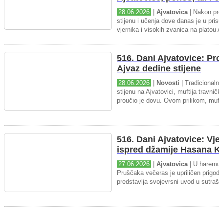
28.06.2026
|
Ajvatovica
| Nakon pr
stijenu i učenja dove danas je u pris
vjernika i visokih zvanica na platou 
516. Dani Ajvatovice: P
Ajvaz dedine stijene
28.06.2026
|
Novosti
| Tradicional
stijenu na Ajvatovici, muftija travnič
proučio je dovu. Ovom prilikom, muft
516. Dani Ajvatovice: Vj
ispred džamije Hasana K
27.06.2026
|
Ajvatovica
| U haremu
Pruščaka večeras je upriličen prigo
predstavlja svojevrsni uvod u sutraš