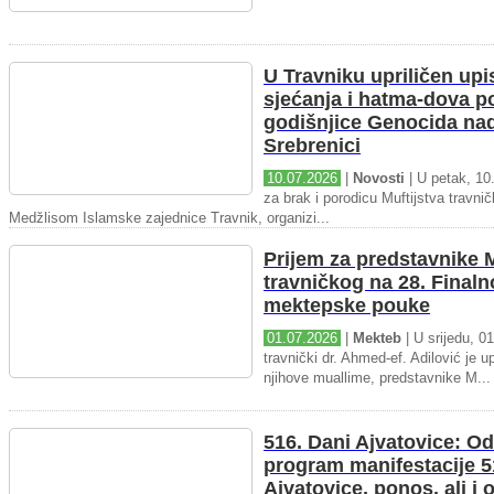
U Travniku upriličen upi
sjećanja i hatma-dova 
godišnjice Genocida na
Srebrenici
10.07.2026
|
Novosti
| U petak, 10.
za brak i porodicu Muftijstva travnič
Medžlisom Islamske zajednice Travnik, organizi...
Prijem za predstavnike M
travničkog na 28. Final
mektepske pouke
01.07.2026
|
Mekteb
| U srijedu, 01
travnički dr. Ahmed-ef. Adilović je up
njihove muallime, predstavnike M...
516. Dani Ajvatovice: Od
program manifestacije 5
Ajvatovice, ponos, ali i