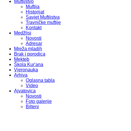
Muftijstvo
Muftija
Historijat
Savjet Muftijstva
Travničke muftije
Kontakt
Medžlisi
Novosti
Adresar
Mreža mladih
Brak i porodica
Mekteb
Škola Kur'ana
Vjeronauka
Arhiva
Oglasna tabla
Video
Ajvatovica
Novosti
Foto galerije
Bilteni