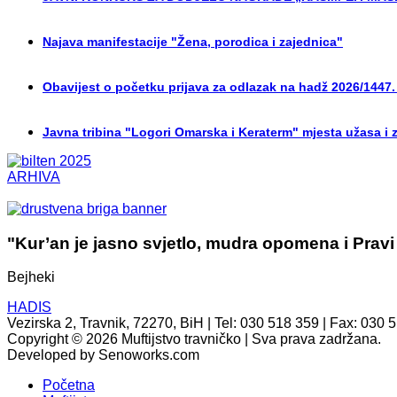
Najava manifestacije "Žena, porodica i zajednica"
Obavijest o početku prijava za odlazak na hadž 2026/1447.
Javna tribina "Logori Omarska i Keraterm" mjesta užasa i 
ARHIVA
"Kur’an je jasno svjetlo, mudra opomena i Pravi
Bejheki
HADIS
Vezirska 2, Travnik, 72270, BiH | Tel: 030 518 359 | Fax: 030 
Copyright © 2026 Muftijstvo travničko | Sva prava zadržana.
Developed by Senoworks.com
Početna