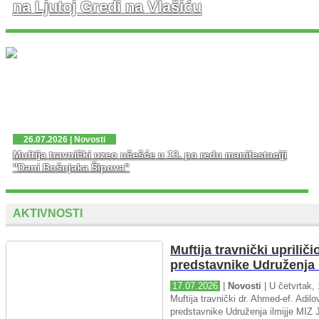
na Ljutoj Gredi na Vlašiću
U nedjelju, 02. 08. 2026. god. na platou Ljute Grede i
spomen obilježja Zlatni Ljiljan – general Mehmed Alagić
održana je manifestacija Dani pobjede – Dani ponosa,
kojoj je osim zv...
26.07.2026 | Novosti
Muftija travnički uzeo učešće u 13. po redu manifestaciji
"Dani Bošnjaka Šipova"
AKTIVNOSTI
Muftija travnički upriliči
predstavnike Udruženja i
17.07.2026
|
Novosti
| U četvrtak, 
Muftija travnički dr. Ahmed-ef. Adilov
predstavnike Udruženja ilmijje MIZ J