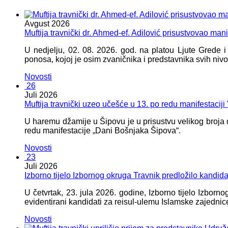
Avgust
2026
Muftija travnički dr. Ahmed-ef. Adilović prisustvovao mani
U nedjelju, 02. 08. 2026. god. na platou Ljute Grede 
ponosa, kojoj je osim zvaničnika i predstavnika svih nivoa
Novosti
26
Juli
2026
Muftija travnički uzeo učešće u 13. po redu manifestacij
U haremu džamije u Šipovu je u prisustvu velikog broja d
redu manifestacije „Dani Bošnjaka Šipova“.
Novosti
23
Juli
2026
Izborno tijelo Izbornog okruga Travnik predložilo kandid
U četvrtak, 23. jula 2026. godine, Izborno tijelo Izbor
evidentirani kandidati za reisul-ulemu Islamske zajednic
Novosti