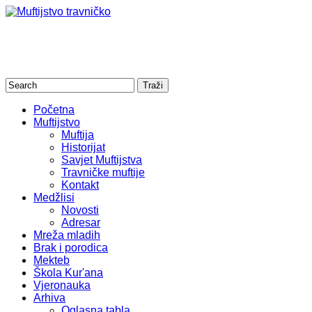
Početna
Muftijstvo
Muftija
Historijat
Savjet Muftijstva
Travničke muftije
Kontakt
Medžlisi
Novosti
Adresar
Mreža mladih
Brak i porodica
Mekteb
Škola Kur'ana
Vjeronauka
Arhiva
Oglasna tabla