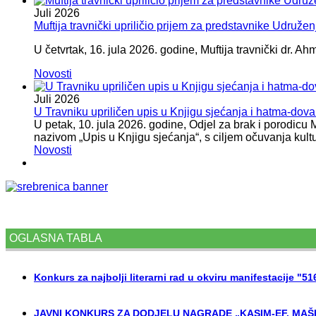
Juli
2026
Muftija travnički upriličio prijem za predstavnike Udružen
U četvrtak, 16. jula 2026. godine, Muftija travnički dr. Ah
Novosti
Juli
2026
U Travniku upriličen upis u Knjigu sjećanja i hatma-do
U petak, 10. jula 2026. godine, Odjel za brak i porodicu
nazivom „Upis u Knjigu sjećanja“, s ciljem očuvanja kult
Novosti
OGLASNA TABLA
Konkurs za najbolji literarni rad u okviru manifestacije "5
JAVNI KONKURS ZA DODJELU NAGRADE „KASIM-EF. MAŠI