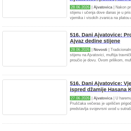
28.06.2026
|
Ajvatovica
| Nakon pr
stijenu i učenja dove danas je u pris
vjernika i visokih zvanica na platou 
516. Dani Ajvatovice: P
Ajvaz dedine stijene
28.06.2026
|
Novosti
| Tradicional
stijenu na Ajvatovici, muftija travnič
proučio je dovu. Ovom prilikom, muft
516. Dani Ajvatovice: Vj
ispred džamije Hasana K
27.06.2026
|
Ajvatovica
| U haremu
Pruščaka večeras je upriličen prigo
predstavlja svojevrsni uvod u sutraš