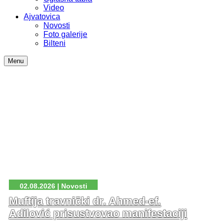
Video
Ajvatovica
Novosti
Foto galerije
Bilteni
Menu
02.08.2026 | Novosti
Muftija travnički dr. Ahmed-ef.
Adilović prisustvovao manifestaciji