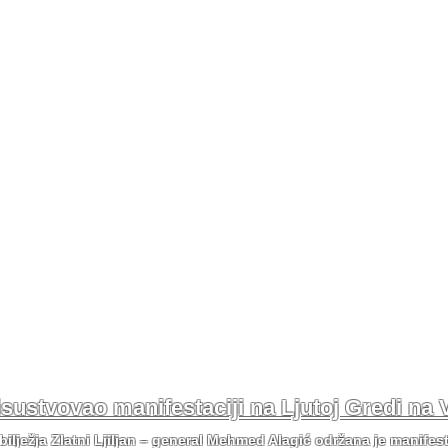
risustvovao manifestaciji na Ljutoj Gredi na 
bilježja Zlatni Ljiljan – general Mehmed Alagić održana je manifes