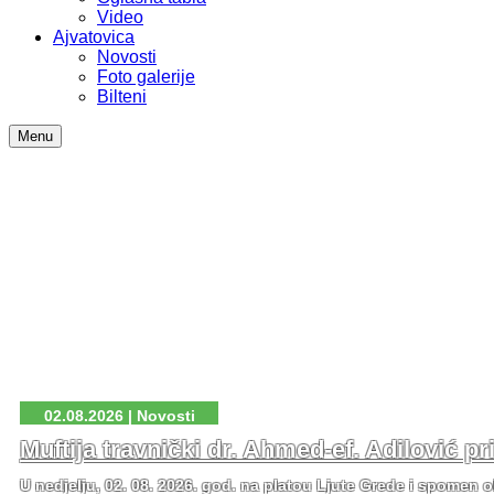
Video
Ajvatovica
Novosti
Foto galerije
Bilteni
Menu
02.08.2026 | Novosti
Muftija travnički dr. Ahmed-ef. Adilović p
U nedjelju, 02. 08. 2026. god. na platou Ljute Grede i spomen o