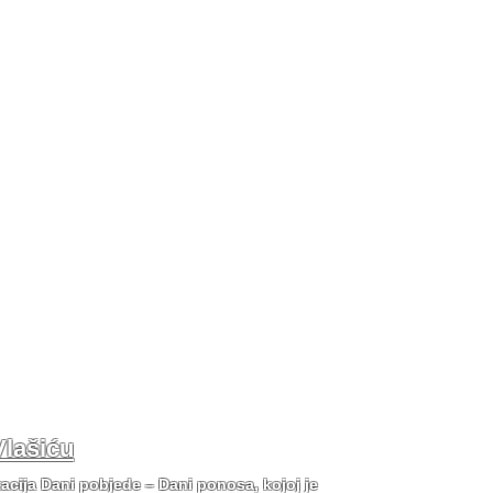
Vlašiću
tacija Dani pobjede – Dani ponosa, kojoj je