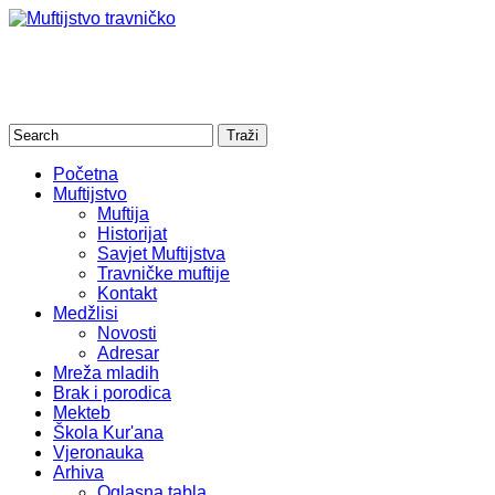
Početna
Muftijstvo
Muftija
Historijat
Savjet Muftijstva
Travničke muftije
Kontakt
Medžlisi
Novosti
Adresar
Mreža mladih
Brak i porodica
Mekteb
Škola Kur'ana
Vjeronauka
Arhiva
Oglasna tabla