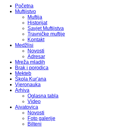
Početna
Muftijstvo
Muftija
Historijat
Savjet Muftijstva
Travničke muftije
Kontakt
Medžlisi
Novosti
Adresar
Mreža mladih
Brak i porodica
Mekteb
Škola Kur'ana
Vjeronauka
Arhiva
Oglasna tabla
Video
Ajvatovica
Novosti
Foto galerije
Bilteni