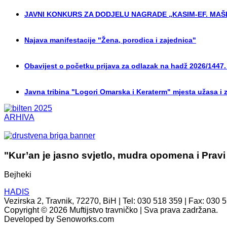
JAVNI KONKURS ZA DODJELU NAGRADE „KASIM-EF. MAŠI
Najava manifestacije "Žena, porodica i zajednica"
Obavijest o početku prijava za odlazak na hadž 2026/1447.
Javna tribina "Logori Omarska i Keraterm" mjesta užasa i 
ARHIVA
"Kur’an je jasno svjetlo, mudra opomena i Pravi
Bejheki
HADIS
Vezirska 2, Travnik, 72270, BiH | Tel: 030 518 359 | Fax: 030 
Copyright © 2026 Muftijstvo travničko | Sva prava zadržana.
Developed by Senoworks.com