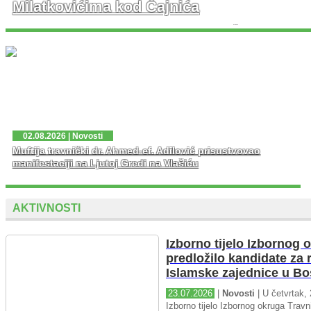
Milatkovićima kod Čajnića
U prisustvu velikog broja vjernika danas je u džematu
Milatkovići kod Čajniča svečano otvorena džamija koja
je porušena 1943. godine tokom Drugog svjetskog rata.
...
02.08.2026 | Novosti
Muftija travnički dr. Ahmed-ef. Adilović prisustvovao
manifestaciji na Ljutoj Gredi na Vlašiću
AKTIVNOSTI
Izborno tijelo Izbornog 
predložilo kandidate za 
Islamske zajednice u Bo
23.07.2026
|
Novosti
| U četvrtak, 
Izborno tijelo Izbornog okruga Travni