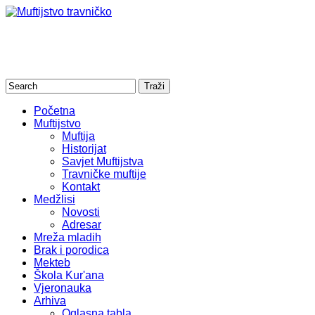
Početna
Muftijstvo
Muftija
Historijat
Savjet Muftijstva
Travničke muftije
Kontakt
Medžlisi
Novosti
Adresar
Mreža mladih
Brak i porodica
Mekteb
Škola Kur'ana
Vjeronauka
Arhiva
Oglasna tabla