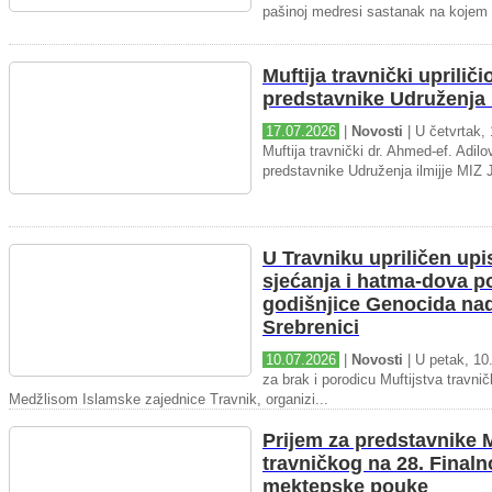
pašinoj medresi sastanak na kojem 
Muftija travnički upriliči
predstavnike Udruženja i
17.07.2026
|
Novosti
| U četvrtak, 
Muftija travnički dr. Ahmed-ef. Adilov
predstavnike Udruženja ilmijje MIZ J
U Travniku upriličen upi
sjećanja i hatma-dova 
godišnjice Genocida na
Srebrenici
10.07.2026
|
Novosti
| U petak, 10.
za brak i porodicu Muftijstva travnič
Medžlisom Islamske zajednice Travnik, organizi...
Prijem za predstavnike M
travničkog na 28. Final
mektepske pouke