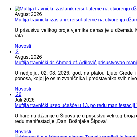
Avgust
2026
Muftija travnički izaslanik reisul-uleme na otvorenju dža
U prisustvu velikog broja vjernika danas je u džematu
rata.
Novosti
2
Avgust
2026
Muftija travnički dr. Ahmed-ef. Adilović prisustvovao mani
U nedjelju, 02. 08. 2026. god. na platou Ljute Grede 
ponosa, kojoj je osim zvaničnika i predstavnika svih nivoa
Novosti
26
Juli
2026
Muftija travnički uzeo učešće u 13. po redu manifestacij
U haremu džamije u Šipovu je u prisustvu velikog broja d
redu manifestacije „Dani Bošnjaka Šipova“.
Novosti