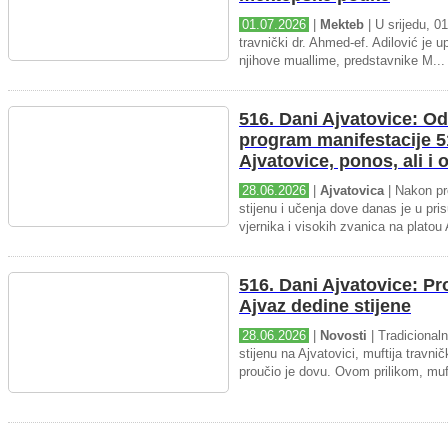
01.07.2026
|
Mekteb
| U srijedu, 01
travnički dr. Ahmed-ef. Adilović je up
njihove muallime, predstavnike M...
516. Dani Ajvatovice: Od
program manifestacije 5
Ajvatovice, ponos, ali i
28.06.2026
|
Ajvatovica
| Nakon pr
stijenu i učenja dove danas je u pris
vjernika i visokih zvanica na platou 
516. Dani Ajvatovice: P
Ajvaz dedine stijene
28.06.2026
|
Novosti
| Tradicional
stijenu na Ajvatovici, muftija travnič
proučio je dovu. Ovom prilikom, muft