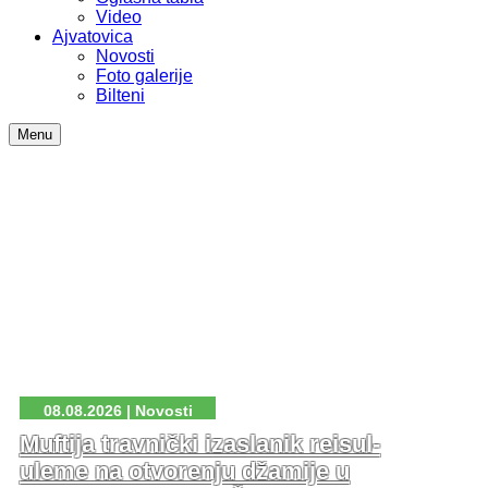
Video
Ajvatovica
Novosti
Foto galerije
Bilteni
Menu
08.08.2026 | Novosti
Muftija travnički izaslanik reisul-
uleme na otvorenju džamije u