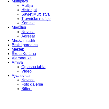
Muftijstvo
Muftija
Historijat
Savjet Muftijstva
Travničke muftije
Kontakt
Medžlisi
Novosti
Adresar
Mreža mladih
Brak i porodica
Mekteb
Škola Kur'ana
Vjeronauka
Arhiva
Oglasna tabla
Video
Ajvatovica
Novosti
Foto galerije
Bilteni