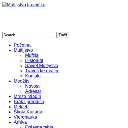
Početna
Muftijstvo
Muftija
Historijat
Savjet Muftijstva
Travničke muftije
Kontakt
Medžlisi
Novosti
Adresar
Mreža mladih
Brak i porodica
Mekteb
Škola Kur'ana
Vjeronauka
Arhiva
Oglasna tabla