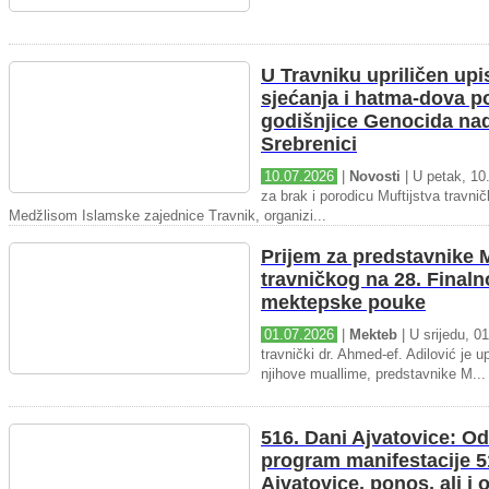
U Travniku upriličen upi
sjećanja i hatma-dova 
godišnjice Genocida na
Srebrenici
10.07.2026
|
Novosti
| U petak, 10.
za brak i porodicu Muftijstva travnič
Medžlisom Islamske zajednice Travnik, organizi...
Prijem za predstavnike M
travničkog na 28. Final
mektepske pouke
01.07.2026
|
Mekteb
| U srijedu, 01
travnički dr. Ahmed-ef. Adilović je up
njihove muallime, predstavnike M...
516. Dani Ajvatovice: Od
program manifestacije 5
Ajvatovice, ponos, ali i