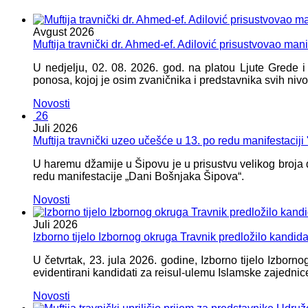
Avgust
2026
Muftija travnički dr. Ahmed-ef. Adilović prisustvovao mani
U nedjelju, 02. 08. 2026. god. na platou Ljute Grede 
ponosa, kojoj je osim zvaničnika i predstavnika svih nivoa
Novosti
26
Juli
2026
Muftija travnički uzeo učešće u 13. po redu manifestacij
U haremu džamije u Šipovu je u prisustvu velikog broja d
redu manifestacije „Dani Bošnjaka Šipova“.
Novosti
Juli
2026
Izborno tijelo Izbornog okruga Travnik predložilo kandid
U četvrtak, 23. jula 2026. godine, Izborno tijelo Izbor
evidentirani kandidati za reisul-ulemu Islamske zajednic
Novosti