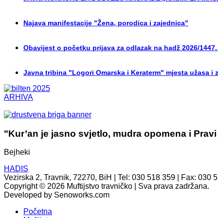
Najava manifestacije "Žena, porodica i zajednica"
Obavijest o početku prijava za odlazak na hadž 2026/1447.
Javna tribina "Logori Omarska i Keraterm" mjesta užasa i 
ARHIVA
"Kur’an je jasno svjetlo, mudra opomena i Pravi
Bejheki
HADIS
Vezirska 2, Travnik, 72270, BiH | Tel: 030 518 359 | Fax: 030 
Copyright © 2026 Muftijstvo travničko | Sva prava zadržana.
Developed by Senoworks.com
Početna