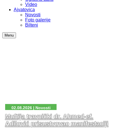
Video
Ajvatovica
Novosti
Foto galerije
Bilteni
Menu
02.08.2026 | Novosti
Muftija travnički dr. Ahmed-ef.
Adilović prisustvovao manifestaciji