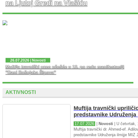
na Ljutoj Gredi na Vlašiću
U nedjelju, 02. 08. 2026. god. na platou Ljute Grede i
spomen obilježja Zlatni Ljiljan – general Mehmed Alagić
održana je manifestacija Dani pobjede – Dani ponosa,
kojoj je osim zv...
26.07.2026 | Novosti
Muftija travnički uzeo učešće u 13. po redu manifestaciji
"Dani Bošnjaka Šipova"
AKTIVNOSTI
Muftija travnički upriliči
predstavnike Udruženja i
17.07.2026
|
Novosti
| U četvrtak, 
Muftija travnički dr. Ahmed-ef. Adilov
predstavnike Udruženja ilmijje MIZ J