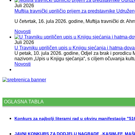
Juli
2026
Muftija travnički upriličio prijem za predstavnike Udružen
U četvrtak, 16. jula 2026. godine, Muftija travnički dr. Ah
Novosti
Juli
2026
U Travniku upriličen upis u Knjigu sjećanja i hatma-do
U petak, 10. jula 2026. godine, Odjel za brak i porodicu
nazivom „Upis u Knjigu sjećanja“, s ciljem očuvanja kult
Novosti
OGLASNA TABLA
Konkurs za najbolji literarni rad u okviru manifestacije "5
JAVNI KONKURS ZA DODJELU NAGRADE „KASIM-EF. MAŠI