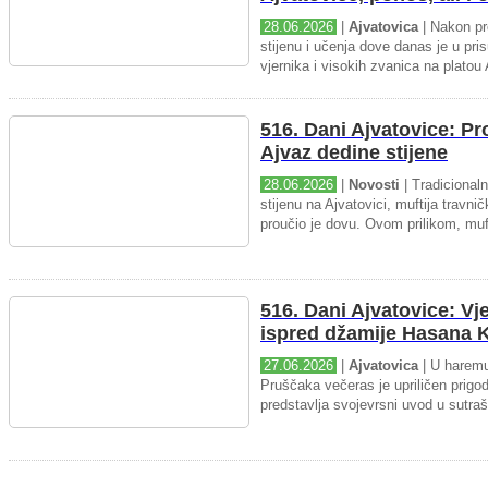
28.06.2026
|
Ajvatovica
| Nakon pr
stijenu i učenja dove danas je u pris
vjernika i visokih zvanica na platou 
516. Dani Ajvatovice: P
Ajvaz dedine stijene
28.06.2026
|
Novosti
| Tradicional
stijenu na Ajvatovici, muftija travnič
proučio je dovu. Ovom prilikom, muft
516. Dani Ajvatovice: Vj
ispred džamije Hasana K
27.06.2026
|
Ajvatovica
| U haremu
Pruščaka večeras je upriličen prigo
predstavlja svojevrsni uvod u sutraš