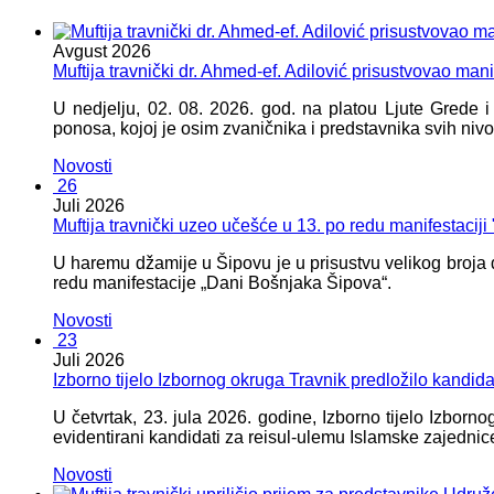
Avgust
2026
Muftija travnički dr. Ahmed-ef. Adilović prisustvovao mani
U nedjelju, 02. 08. 2026. god. na platou Ljute Grede 
ponosa, kojoj je osim zvaničnika i predstavnika svih nivoa
Novosti
26
Juli
2026
Muftija travnički uzeo učešće u 13. po redu manifestacij
U haremu džamije u Šipovu je u prisustvu velikog broja d
redu manifestacije „Dani Bošnjaka Šipova“.
Novosti
23
Juli
2026
Izborno tijelo Izbornog okruga Travnik predložilo kandid
U četvrtak, 23. jula 2026. godine, Izborno tijelo Izbor
evidentirani kandidati za reisul-ulemu Islamske zajednic
Novosti