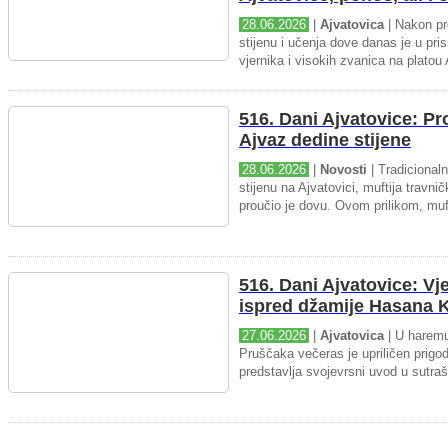
28.06.2026
|
Ajvatovica
| Nakon pr
stijenu i učenja dove danas je u pris
vjernika i visokih zvanica na platou 
516. Dani Ajvatovice: P
Ajvaz dedine stijene
28.06.2026
|
Novosti
| Tradicional
stijenu na Ajvatovici, muftija travnič
proučio je dovu. Ovom prilikom, muft
516. Dani Ajvatovice: Vj
ispred džamije Hasana K
27.06.2026
|
Ajvatovica
| U haremu
Pruščaka večeras je upriličen prigo
predstavlja svojevrsni uvod u sutraš