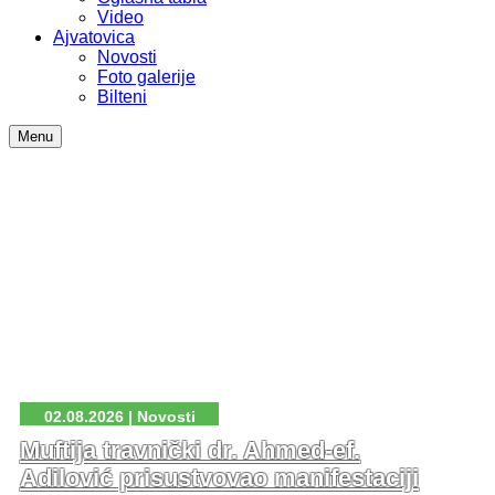
Video
Ajvatovica
Novosti
Foto galerije
Bilteni
Menu
02.08.2026 | Novosti
Muftija travnički dr. Ahmed-ef.
Adilović prisustvovao manifestaciji