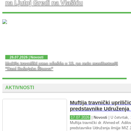
na Ljutoj Gredi na Vlašiću
U nedjelju, 02. 08. 2026. god. na platou Ljute Grede i
spomen obilježja Zlatni Ljiljan – general Mehmed Alagić
održana je manifestacija Dani pobjede – Dani ponosa,
kojoj je osim zv...
26.07.2026 | Novosti
Muftija travnički uzeo učešće u 13. po redu manifestaciji
"Dani Bošnjaka Šipova"
AKTIVNOSTI
Muftija travnički upriliči
predstavnike Udruženja i
17.07.2026
|
Novosti
| U četvrtak, 
Muftija travnički dr. Ahmed-ef. Adilov
predstavnike Udruženja ilmijje MIZ J