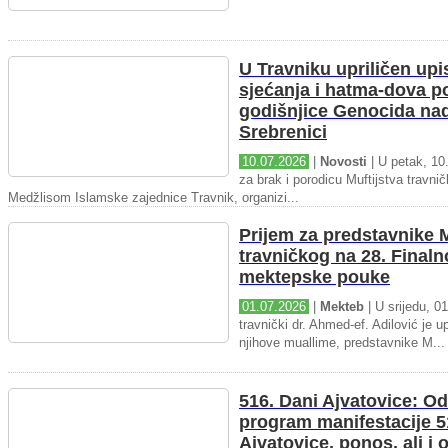
U Travniku upriličen upi
sjećanja i hatma-dova 
godišnjice Genocida na
Srebrenici
10.07.2026
|
Novosti
| U petak, 10.
za brak i porodicu Muftijstva travnič
Medžlisom Islamske zajednice Travnik, organizi...
Prijem za predstavnike M
travničkog na 28. Final
mektepske pouke
01.07.2026
|
Mekteb
| U srijedu, 01
travnički dr. Ahmed-ef. Adilović je up
njihove muallime, predstavnike M...
516. Dani Ajvatovice: Od
program manifestacije 5
Ajvatovice, ponos, ali i