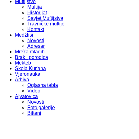
Muftijstvo
Muftija
Historijat
Savjet Muftijstva
Travničke muftije
Kontakt
Medžlisi
Novosti
Adresar
Mreža mladih
Brak i porodica
Mekteb
Škola Kur'ana
Vjeronauka
Arhiva
Oglasna tabla
Video
Ajvatovica
Novosti
Foto galerije
Bilteni