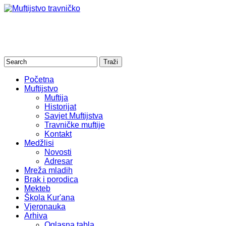
Početna
Muftijstvo
Muftija
Historijat
Savjet Muftijstva
Travničke muftije
Kontakt
Medžlisi
Novosti
Adresar
Mreža mladih
Brak i porodica
Mekteb
Škola Kur'ana
Vjeronauka
Arhiva
Oglasna tabla