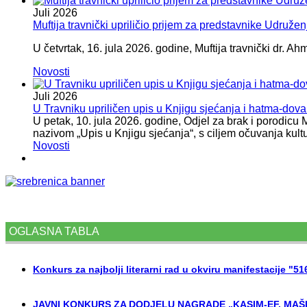
Juli
2026
Muftija travnički upriličio prijem za predstavnike Udružen
U četvrtak, 16. jula 2026. godine, Muftija travnički dr. Ah
Novosti
Juli
2026
U Travniku upriličen upis u Knjigu sjećanja i hatma-do
U petak, 10. jula 2026. godine, Odjel za brak i porodicu
nazivom „Upis u Knjigu sjećanja“, s ciljem očuvanja kult
Novosti
OGLASNA TABLA
Konkurs za najbolji literarni rad u okviru manifestacije "5
JAVNI KONKURS ZA DODJELU NAGRADE „KASIM-EF. MAŠI