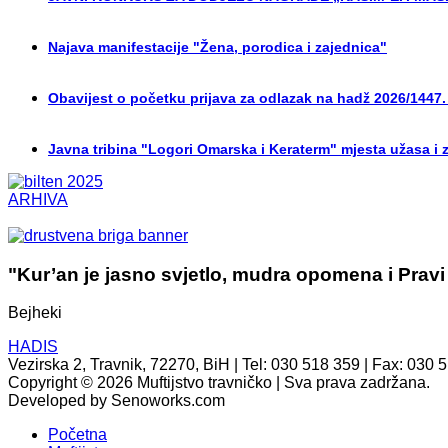
Najava manifestacije "Žena, porodica i zajednica"
Obavijest o početku prijava za odlazak na hadž 2026/1447.
Javna tribina "Logori Omarska i Keraterm" mjesta užasa i 
ARHIVA
"Kur’an je jasno svjetlo, mudra opomena i Pravi
Bejheki
HADIS
Vezirska 2, Travnik, 72270, BiH | Tel: 030 518 359 | Fax: 030 
Copyright © 2026 Muftijstvo travničko | Sva prava zadržana.
Developed by Senoworks.com
Početna