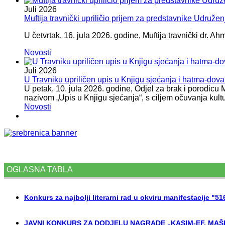
Juli
2026
Muftija travnički upriličio prijem za predstavnike Udružen
U četvrtak, 16. jula 2026. godine, Muftija travnički dr. Ah
Novosti
Juli
2026
U Travniku upriličen upis u Knjigu sjećanja i hatma-do
U petak, 10. jula 2026. godine, Odjel za brak i porodicu
nazivom „Upis u Knjigu sjećanja“, s ciljem očuvanja kult
Novosti
OGLASNA TABLA
Konkurs za najbolji literarni rad u okviru manifestacije "5
JAVNI KONKURS ZA DODJELU NAGRADE „KASIM-EF. MAŠI