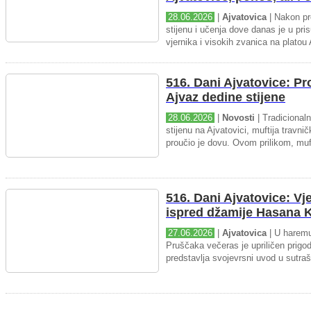
28.06.2026
|
Ajvatovica
| Nakon pr
stijenu i učenja dove danas je u pris
vjernika i visokih zvanica na platou 
516. Dani Ajvatovice: P
Ajvaz dedine stijene
28.06.2026
|
Novosti
| Tradicional
stijenu na Ajvatovici, muftija travnič
proučio je dovu. Ovom prilikom, muft
516. Dani Ajvatovice: Vj
ispred džamije Hasana K
27.06.2026
|
Ajvatovica
| U haremu
Pruščaka večeras je upriličen prigo
predstavlja svojevrsni uvod u sutraš