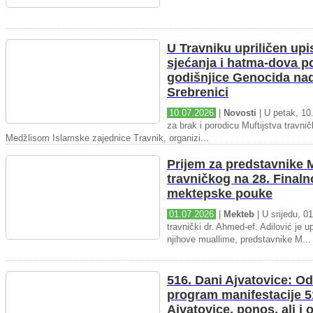
U Travniku upriličen upi
sjećanja i hatma-dova 
godišnjice Genocida na
Srebrenici
10.07.2026
|
Novosti
| U petak, 10.
za brak i porodicu Muftijstva travnič
Medžlisom Islamske zajednice Travnik, organizi...
Prijem za predstavnike M
travničkog na 28. Final
mektepske pouke
01.07.2026
|
Mekteb
| U srijedu, 01
travnički dr. Ahmed-ef. Adilović je up
njihove muallime, predstavnike M...
516. Dani Ajvatovice: Od
program manifestacije 5
Ajvatovice, ponos, ali i