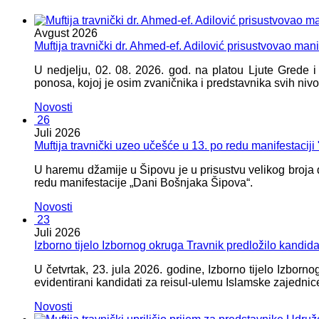
Avgust
2026
Muftija travnički dr. Ahmed-ef. Adilović prisustvovao mani
U nedjelju, 02. 08. 2026. god. na platou Ljute Grede 
ponosa, kojoj je osim zvaničnika i predstavnika svih nivoa
Novosti
26
Juli
2026
Muftija travnički uzeo učešće u 13. po redu manifestacij
U haremu džamije u Šipovu je u prisustvu velikog broja d
redu manifestacije „Dani Bošnjaka Šipova“.
Novosti
23
Juli
2026
Izborno tijelo Izbornog okruga Travnik predložilo kandid
U četvrtak, 23. jula 2026. godine, Izborno tijelo Izbor
evidentirani kandidati za reisul-ulemu Islamske zajednic
Novosti