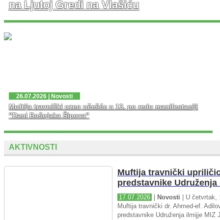
na Ljutoj Gredi na Vlašiću
U nedjelju, 02. 08. 2026. god. na platou Ljute Grede i
spomen obilježja Zlatni Ljiljan – general Mehmed Alagić
održana je manifestacija Dani pobjede – Dani ponosa,
kojoj je osim zv...
26.07.2026 | Novosti
Muftija travnički uzeo učešće u 13. po redu manifestaciji
"Dani Bošnjaka Šipova"
AKTIVNOSTI
Muftija travnički upriliči
predstavnike Udruženja i
17.07.2026
|
Novosti
| U četvrtak, 
Muftija travnički dr. Ahmed-ef. Adilov
predstavnike Udruženja ilmijje MIZ J