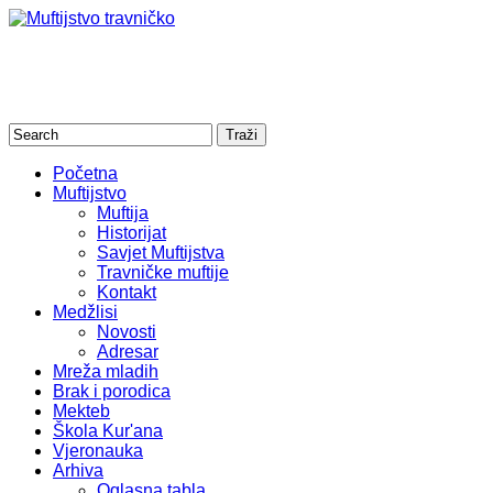
Početna
Muftijstvo
Muftija
Historijat
Savjet Muftijstva
Travničke muftije
Kontakt
Medžlisi
Novosti
Adresar
Mreža mladih
Brak i porodica
Mekteb
Škola Kur'ana
Vjeronauka
Arhiva
Oglasna tabla