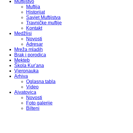
Muftijstvo
Muftija
Historijat
Savjet Muftijstva
Travničke muftije
Kontakt
Medžlisi
Novosti
Adresar
Mreža mladih
Brak i porodica
Mekteb
Škola Kur'ana
Vjeronauka
Arhiva
Oglasna tabla
Video
Ajvatovica
Novosti
Foto galerije
Bilteni