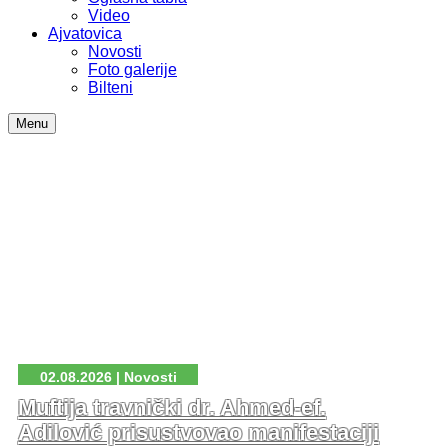
Video
Ajvatovica
Novosti
Foto galerije
Bilteni
Menu
02.08.2026 | Novosti
Muftija travnički dr. Ahmed-ef.
Adilović prisustvovao manifestaciji