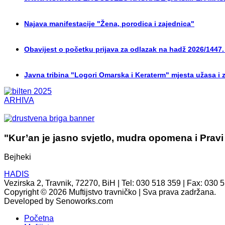
Najava manifestacije "Žena, porodica i zajednica"
Obavijest o početku prijava za odlazak na hadž 2026/1447.
Javna tribina "Logori Omarska i Keraterm" mjesta užasa i 
ARHIVA
"Kur’an je jasno svjetlo, mudra opomena i Pravi
Bejheki
HADIS
Vezirska 2, Travnik, 72270, BiH | Tel: 030 518 359 | Fax: 030 
Copyright © 2026 Muftijstvo travničko | Sva prava zadržana.
Developed by Senoworks.com
Početna