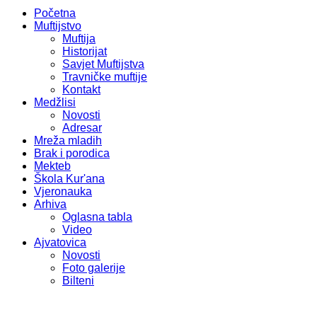
Početna
Muftijstvo
Muftija
Historijat
Savjet Muftijstva
Travničke muftije
Kontakt
Medžlisi
Novosti
Adresar
Mreža mladih
Brak i porodica
Mekteb
Škola Kur'ana
Vjeronauka
Arhiva
Oglasna tabla
Video
Ajvatovica
Novosti
Foto galerije
Bilteni