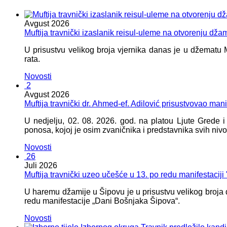
Avgust
2026
Muftija travnički izaslanik reisul-uleme na otvorenju dža
U prisustvu velikog broja vjernika danas je u džematu
rata.
Novosti
2
Avgust
2026
Muftija travnički dr. Ahmed-ef. Adilović prisustvovao mani
U nedjelju, 02. 08. 2026. god. na platou Ljute Grede 
ponosa, kojoj je osim zvaničnika i predstavnika svih nivoa
Novosti
26
Juli
2026
Muftija travnički uzeo učešće u 13. po redu manifestacij
U haremu džamije u Šipovu je u prisustvu velikog broja d
redu manifestacije „Dani Bošnjaka Šipova“.
Novosti