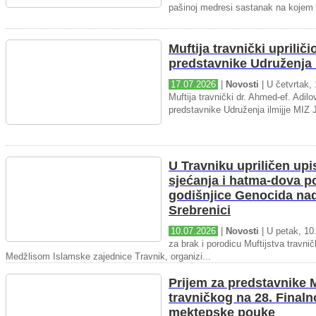
pašinoj medresi sastanak na kojem 
Muftija travnički upriliči
predstavnike Udruženja i
17.07.2026
|
Novosti
| U četvrtak, 
Muftija travnički dr. Ahmed-ef. Adilov
predstavnike Udruženja ilmijje MIZ J
U Travniku upriličen upi
sjećanja i hatma-dova 
godišnjice Genocida na
Srebrenici
10.07.2026
|
Novosti
| U petak, 10.
za brak i porodicu Muftijstva travnič
Medžlisom Islamske zajednice Travnik, organizi...
Prijem za predstavnike M
travničkog na 28. Final
mektepske pouke