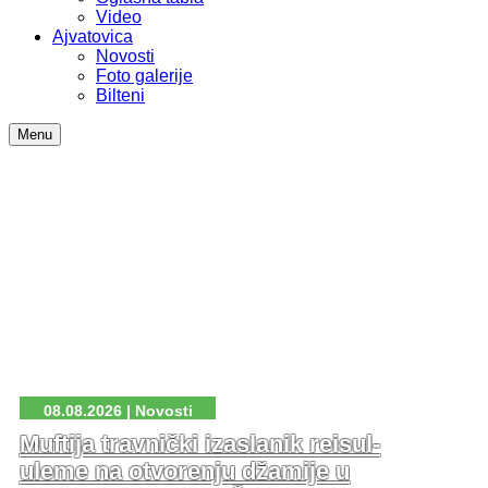
Video
Ajvatovica
Novosti
Foto galerije
Bilteni
Menu
08.08.2026 | Novosti
Muftija travnički izaslanik reisul-
uleme na otvorenju džamije u