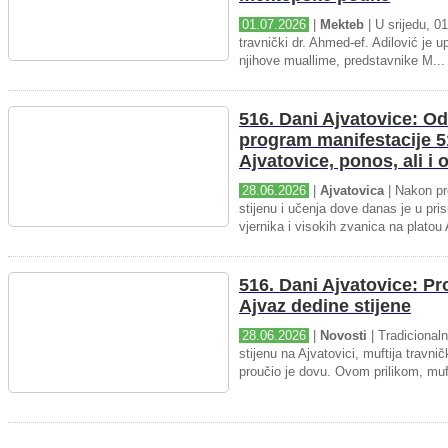
01.07.2026
|
Mekteb
| U srijedu, 01
travnički dr. Ahmed-ef. Adilović je up
njihove muallime, predstavnike M...
516. Dani Ajvatovice: Od
program manifestacije 5
Ajvatovice, ponos, ali i
28.06.2026
|
Ajvatovica
| Nakon pr
stijenu i učenja dove danas je u pris
vjernika i visokih zvanica na platou 
516. Dani Ajvatovice: P
Ajvaz dedine stijene
28.06.2026
|
Novosti
| Tradicional
stijenu na Ajvatovici, muftija travnič
proučio je dovu. Ovom prilikom, muft