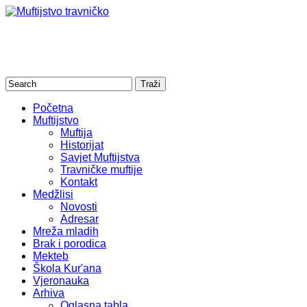
Početna
Muftijstvo
Muftija
Historijat
Savjet Muftijstva
Travničke muftije
Kontakt
Medžlisi
Novosti
Adresar
Mreža mladih
Brak i porodica
Mekteb
Škola Kur'ana
Vjeronauka
Arhiva
Oglasna tabla