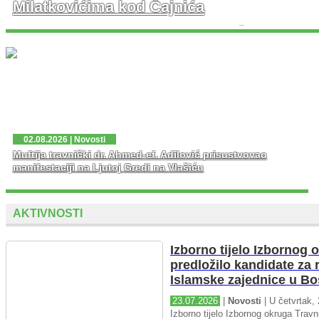
Milatkovićima kod Čajnića
U prisustvu velikog broja vjernika danas je u džematu
Milatkovići kod Čajniča svečano otvorena džamija koja
je porušena 1943. godine tokom Drugog svjetskog rata.
...
02.08.2026 | Novosti
Muftija travnički dr. Ahmed-ef. Adilović prisustvovao
manifestaciji na Ljutoj Gredi na Vlašiću
AKTIVNOSTI
Izborno tijelo Izbornog 
predložilo kandidate za 
Islamske zajednice u Bo
23.07.2026
|
Novosti
| U četvrtak, 
Izborno tijelo Izbornog okruga Travni