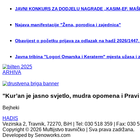
JAVNI KONKURS ZA DODJELU NAGRADE „KASIM-EF. MAŠI
Najava manifestacije "Žena, porodica i zajednica"
Obavijest o početku prijava za odlazak na hadž 2026/1447.
Javna tribina "Logori Omarska i Keraterm" mjesta užasa i 
ARHIVA
"Kur’an je jasno svjetlo, mudra opomena i Pravi
Bejheki
HADIS
Vezirska 2, Travnik, 72270, BiH | Tel: 030 518 359 | Fax: 030 
Copyright © 2026 Muftijstvo travničko | Sva prava zadržana.
Developed by Senoworks.com