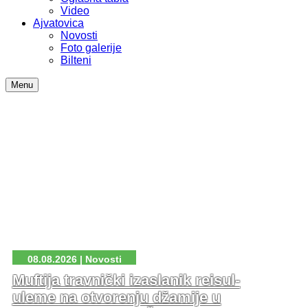
Video
Ajvatovica
Novosti
Foto galerije
Bilteni
Menu
08.08.2026 | Novosti
Muftija travnički izaslanik reisul-
uleme na otvorenju džamije u