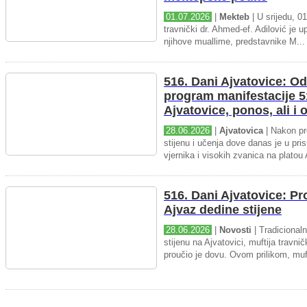
01.07.2026
|
Mekteb
| U srijedu, 01
travnički dr. Ahmed-ef. Adilović je up
njihove muallime, predstavnike M...
516. Dani Ajvatovice: Od
program manifestacije 5
Ajvatovice, ponos, ali i
28.06.2026
|
Ajvatovica
| Nakon pr
stijenu i učenja dove danas je u pris
vjernika i visokih zvanica na platou 
516. Dani Ajvatovice: P
Ajvaz dedine stijene
28.06.2026
|
Novosti
| Tradicional
stijenu na Ajvatovici, muftija travnič
proučio je dovu. Ovom prilikom, muft