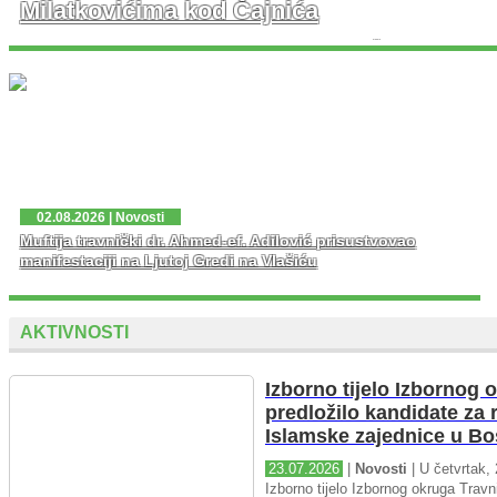
Milatkovićima kod Čajnića
U prisustvu velikog broja vjernika danas je u džematu
Milatkovići kod Čajniča svečano otvorena džamija koja
je porušena 1943. godine tokom Drugog svjetskog rata.
...
02.08.2026 | Novosti
Muftija travnički dr. Ahmed-ef. Adilović prisustvovao
manifestaciji na Ljutoj Gredi na Vlašiću
AKTIVNOSTI
Izborno tijelo Izbornog 
predložilo kandidate za 
Islamske zajednice u Bo
23.07.2026
|
Novosti
| U četvrtak, 
Izborno tijelo Izbornog okruga Travni