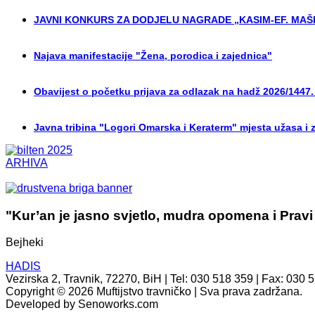
JAVNI KONKURS ZA DODJELU NAGRADE „KASIM-EF. MAŠI
Najava manifestacije "Žena, porodica i zajednica"
Obavijest o početku prijava za odlazak na hadž 2026/1447.
Javna tribina "Logori Omarska i Keraterm" mjesta užasa i 
ARHIVA
"Kur’an je jasno svjetlo, mudra opomena i Pravi
Bejheki
HADIS
Vezirska 2, Travnik, 72270, BiH | Tel: 030 518 359 | Fax: 030 
Copyright © 2026 Muftijstvo travničko | Sva prava zadržana.
Developed by Senoworks.com