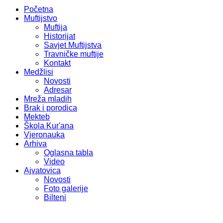
Početna
Muftijstvo
Muftija
Historijat
Savjet Muftijstva
Travničke muftije
Kontakt
Medžlisi
Novosti
Adresar
Mreža mladih
Brak i porodica
Mekteb
Škola Kur'ana
Vjeronauka
Arhiva
Oglasna tabla
Video
Ajvatovica
Novosti
Foto galerije
Bilteni