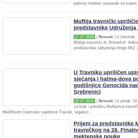
pašinoj medresi sastanak na kojem 
Muftija travnički upriliči
predstavnike Udruženja i
17.07.2026
|
Novosti
| U četvrtak, 
Muftija travnički dr. Ahmed-ef. Adilov
predstavnike Udruženja ilmijje MIZ J
U Travniku upriličen upi
sjećanja i hatma-dova 
godišnjice Genocida na
Srebrenici
10.07.2026
|
Novosti
| U petak, 10.
za brak i porodicu Muftijstva travnič
Medžlisom Islamske zajednice Travnik, organizi...
Prijem za predstavnike M
travničkog na 28. Final
mektepske pouke