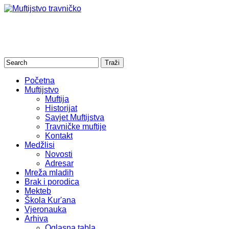
Početna
Muftijstvo
Muftija
Historijat
Savjet Muftijstva
Travničke muftije
Kontakt
Medžlisi
Novosti
Adresar
Mreža mladih
Brak i porodica
Mekteb
Škola Kur'ana
Vjeronauka
Arhiva
Oglasna tabla