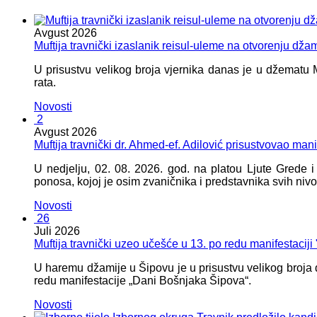
Avgust
2026
Muftija travnički izaslanik reisul-uleme na otvorenju dža
U prisustvu velikog broja vjernika danas je u džematu
rata.
Novosti
2
Avgust
2026
Muftija travnički dr. Ahmed-ef. Adilović prisustvovao mani
U nedjelju, 02. 08. 2026. god. na platou Ljute Grede 
ponosa, kojoj je osim zvaničnika i predstavnika svih nivoa
Novosti
26
Juli
2026
Muftija travnički uzeo učešće u 13. po redu manifestacij
U haremu džamije u Šipovu je u prisustvu velikog broja d
redu manifestacije „Dani Bošnjaka Šipova“.
Novosti