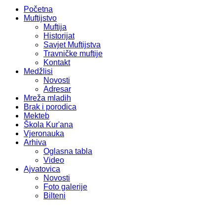
Početna
Muftijstvo
Muftija
Historijat
Savjet Muftijstva
Travničke muftije
Kontakt
Medžlisi
Novosti
Adresar
Mreža mladih
Brak i porodica
Mekteb
Škola Kur'ana
Vjeronauka
Arhiva
Oglasna tabla
Video
Ajvatovica
Novosti
Foto galerije
Bilteni