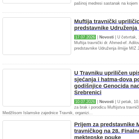
pašinoj medresi sastanak na kojem 
Muftija travnički upriliči
predstavnike Udruženja i
17.07.2026
|
Novosti
| U četvrtak, 
Muftija travnički dr. Ahmed-ef. Adilov
predstavnike Udruženja ilmijje MIZ J
U Travniku upriličen upi
sjećanja i hatma-dova 
godišnjice Genocida na
Srebrenici
10.07.2026
|
Novosti
| U petak, 10.
za brak i porodicu Muftijstva travnič
Medžlisom Islamske zajednice Travnik, organizi...
Prijem za predstavnike M
travničkog na 28. Final
mektepske pouke