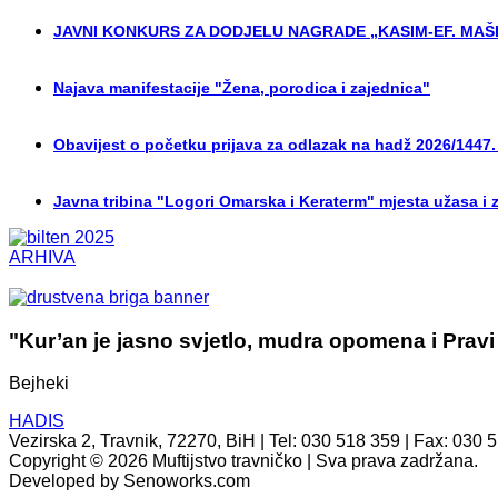
JAVNI KONKURS ZA DODJELU NAGRADE „KASIM-EF. MAŠI
Najava manifestacije "Žena, porodica i zajednica"
Obavijest o početku prijava za odlazak na hadž 2026/1447.
Javna tribina "Logori Omarska i Keraterm" mjesta užasa i 
ARHIVA
"Kur’an je jasno svjetlo, mudra opomena i Pravi
Bejheki
HADIS
Vezirska 2, Travnik, 72270, BiH | Tel: 030 518 359 | Fax: 030 
Copyright © 2026 Muftijstvo travničko | Sva prava zadržana.
Developed by Senoworks.com