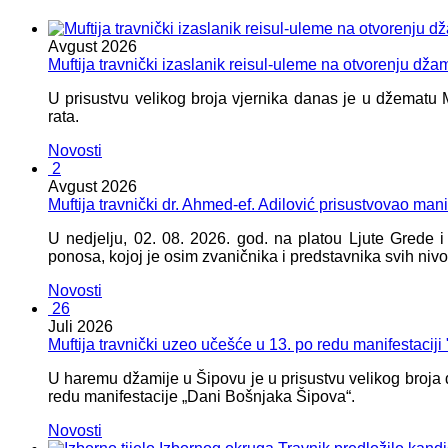
Avgust
2026
Muftija travnički izaslanik reisul-uleme na otvorenju dža
U prisustvu velikog broja vjernika danas je u džematu
rata.
Novosti
2
Avgust
2026
Muftija travnički dr. Ahmed-ef. Adilović prisustvovao mani
U nedjelju, 02. 08. 2026. god. na platou Ljute Grede 
ponosa, kojoj je osim zvaničnika i predstavnika svih nivoa
Novosti
26
Juli
2026
Muftija travnički uzeo učešće u 13. po redu manifestacij
U haremu džamije u Šipovu je u prisustvu velikog broja d
redu manifestacije „Dani Bošnjaka Šipova“.
Novosti