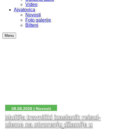
Video
Ajvatovica
Novosti
Foto galerije
Bilteni
Menu
08.08.2026 | Novosti
Muftija travnički izaslanik reisul-
uleme na otvorenju džamije u