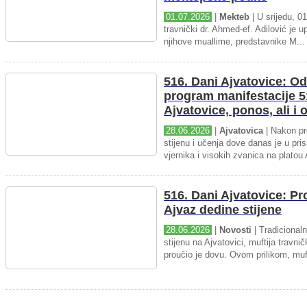
01.07.2026
|
Mekteb
| U srijedu, 01
travnički dr. Ahmed-ef. Adilović je up
njihove muallime, predstavnike M...
516. Dani Ajvatovice: Od
program manifestacije 5
Ajvatovice, ponos, ali i
28.06.2026
|
Ajvatovica
| Nakon pr
stijenu i učenja dove danas je u pris
vjernika i visokih zvanica na platou 
516. Dani Ajvatovice: P
Ajvaz dedine stijene
28.06.2026
|
Novosti
| Tradicional
stijenu na Ajvatovici, muftija travnič
proučio je dovu. Ovom prilikom, muft