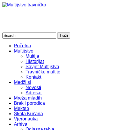
Početna
Muftijstvo
Muftija
Historijat
Savjet Muftijstva
Travničke muftije
Kontakt
Medžlisi
Novosti
Adresar
Mreža mladih
Brak i porodica
Mekteb
Škola Kur'ana
Vjeronauka
Arhiva
Oglasna tabla