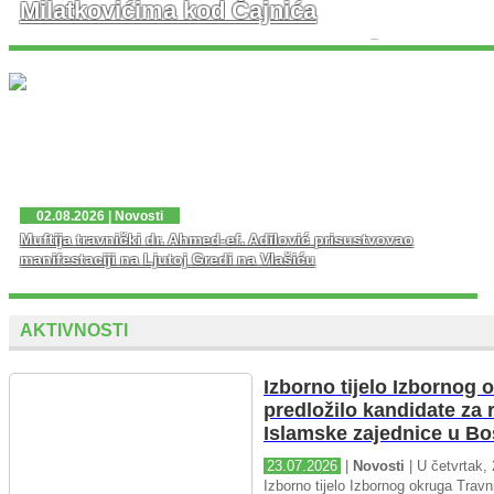
Milatkovićima kod Čajnića
U prisustvu velikog broja vjernika danas je u džematu
Milatkovići kod Čajniča svečano otvorena džamija koja
je porušena 1943. godine tokom Drugog svjetskog rata.
...
02.08.2026 | Novosti
Muftija travnički dr. Ahmed-ef. Adilović prisustvovao
manifestaciji na Ljutoj Gredi na Vlašiću
AKTIVNOSTI
Izborno tijelo Izbornog 
predložilo kandidate za 
Islamske zajednice u Bo
23.07.2026
|
Novosti
| U četvrtak, 
Izborno tijelo Izbornog okruga Travni