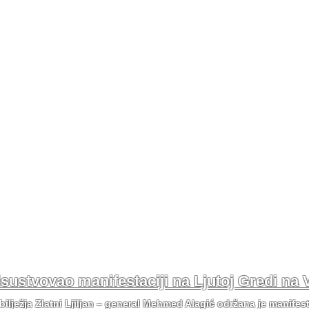
risustvovao manifestaciji na Ljutoj Gredi na 
bilježja Zlatni Ljiljan – general Mehmed Alagić održana je manifes