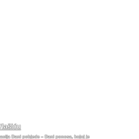
Vlašiću
tacija Dani pobjede – Dani ponosa, kojoj je