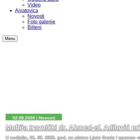
Video
Ajvatovica
Novosti
Foto galerije
Bilteni
Menu
02.08.2026 | Novosti
Muftija travnički dr. Ahmed-ef. Adilović p
U nedjelju, 02. 08. 2026. god. na platou Ljute Grede i spomen o