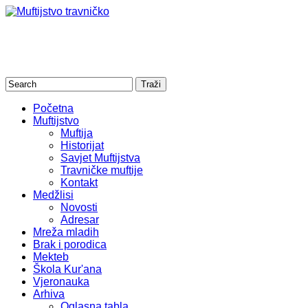
Početna
Muftijstvo
Muftija
Historijat
Savjet Muftijstva
Travničke muftije
Kontakt
Medžlisi
Novosti
Adresar
Mreža mladih
Brak i porodica
Mekteb
Škola Kur'ana
Vjeronauka
Arhiva
Oglasna tabla