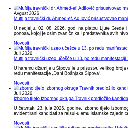
Avgust
2026
Muftija travnički dr. Ahmed-ef. Adilović prisustvovao mani
U nedjelju, 02. 08. 2026. god. na platou Ljute Grede 
ponosa, kojoj je osim zvaničnika i predstavnika svih nivoa
Novosti
Juli
2026
Muftija travnički uzeo učešće u 13. po redu manifestacij
U haremu džamije u Šipovu je u prisustvu velikog broja d
redu manifestacije „Dani Bošnjaka Šipova“.
Novosti
Juli
2026
Izborno tijelo Izbornog okruga Travnik predložilo kandid
U četvrtak, 23. jula 2026. godine, Izborno tijelo Izbor
evidentirani kandidati za reisul-ulemu Islamske zajednic
Novosti