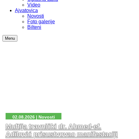
Video
Ajvatovica
Novosti
Foto galerije
Bilteni
Menu
02.08.2026 | Novosti
Muftija travnički dr. Ahmed-ef.
Adilović prisustvovao manifestaciji