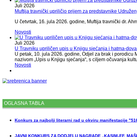
Juli
2026
Muftija travnički upriličio prijem za predstavnike Udružen
U četvrtak, 16. jula 2026. godine, Muftija travnički dr. Ah
Novosti
Juli
2026
U Travniku upriličen upis u Knjigu sjećanja i hatma-do
U petak, 10. jula 2026. godine, Odjel za brak i porodicu
nazivom „Upis u Knjigu sjećanja“, s ciljem očuvanja kult
Novosti
OGLASNA TABLA
Konkurs za najbolji literarni rad u okviru manifestacije "5
JAVNI KONKURS ZA DODJELU NAGRADE „KASIM-EF. MAŠI