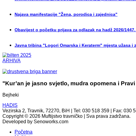
Najava manifestacije "Žena, porodica i zajednica"
Obavijest o početku prijava za odlazak na hadž 2026/1447.
Javna tribina "Logori Omarska i Keraterm" mjesta užasa i 
ARHIVA
"Kur’an je jasno svjetlo, mudra opomena i Pravi
Bejheki
HADIS
Vezirska 2, Travnik, 72270, BiH | Tel: 030 518 359 | Fax: 030 
Copyright © 2026 Muftijstvo travničko | Sva prava zadržana.
Developed by Senoworks.com
Početna