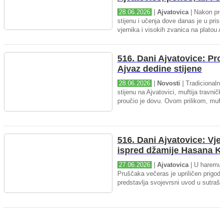
28.06.2026
|
Ajvatovica
| Nakon pr
stijenu i učenja dove danas je u pris
vjernika i visokih zvanica na platou 
516. Dani Ajvatovice: P
Ajvaz dedine stijene
28.06.2026
|
Novosti
| Tradicional
stijenu na Ajvatovici, muftija travnič
proučio je dovu. Ovom prilikom, muft
516. Dani Ajvatovice: Vj
ispred džamije Hasana K
27.06.2026
|
Ajvatovica
| U haremu
Pruščaka večeras je upriličen prigo
predstavlja svojevrsni uvod u sutraš