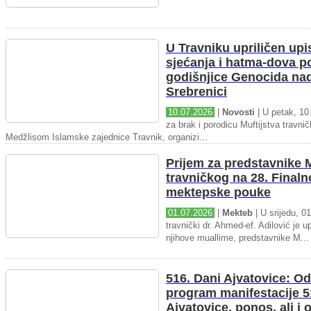
U Travniku upriličen upi
sjećanja i hatma-dova 
godišnjice Genocida na
Srebrenici
10.07.2026
|
Novosti
| U petak, 10.
za brak i porodicu Muftijstva travnič
Medžlisom Islamske zajednice Travnik, organizi...
Prijem za predstavnike M
travničkog na 28. Final
mektepske pouke
01.07.2026
|
Mekteb
| U srijedu, 01
travnički dr. Ahmed-ef. Adilović je up
njihove muallime, predstavnike M...
516. Dani Ajvatovice: Od
program manifestacije 5
Ajvatovice, ponos, ali i