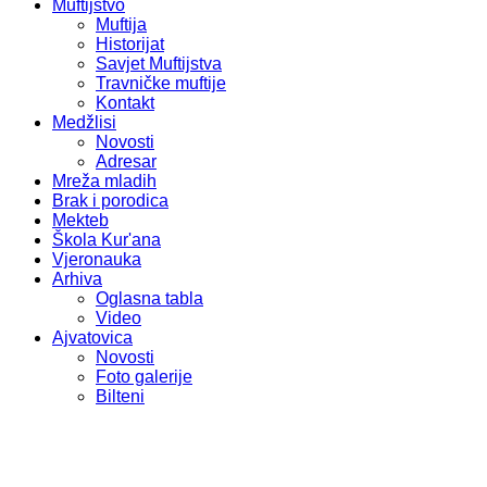
Muftijstvo
Muftija
Historijat
Savjet Muftijstva
Travničke muftije
Kontakt
Medžlisi
Novosti
Adresar
Mreža mladih
Brak i porodica
Mekteb
Škola Kur'ana
Vjeronauka
Arhiva
Oglasna tabla
Video
Ajvatovica
Novosti
Foto galerije
Bilteni