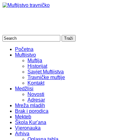
Početna
Muftijstvo
Muftija
Historijat
Savjet Muftijstva
Travničke muftije
Kontakt
Medžlisi
Novosti
Adresar
Mreža mladih
Brak i porodica
Mekteb
Škola Kur'ana
Vjeronauka
Arhiva
Oglasna tabla