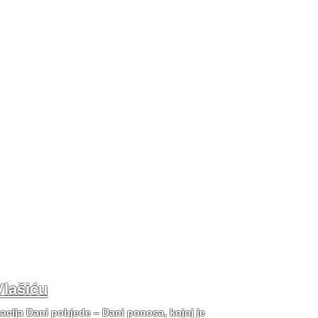
Vlašiću
tacija Dani pobjede – Dani ponosa, kojoj je