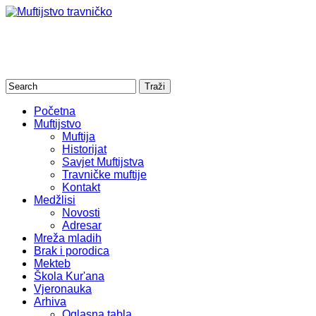
Početna
Muftijstvo
Muftija
Historijat
Savjet Muftijstva
Travničke muftije
Kontakt
Medžlisi
Novosti
Adresar
Mreža mladih
Brak i porodica
Mekteb
Škola Kur'ana
Vjeronauka
Arhiva
Oglasna tabla