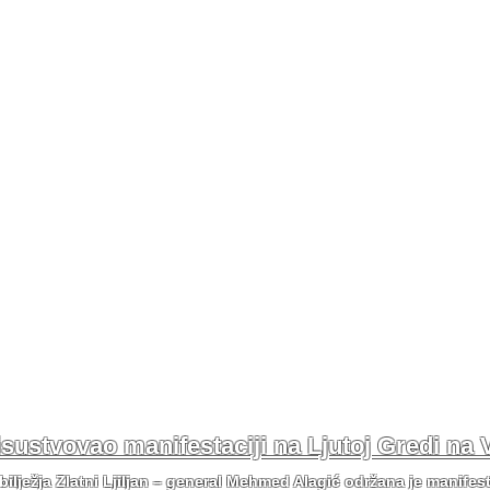
risustvovao manifestaciji na Ljutoj Gredi na 
bilježja Zlatni Ljiljan – general Mehmed Alagić održana je manifes