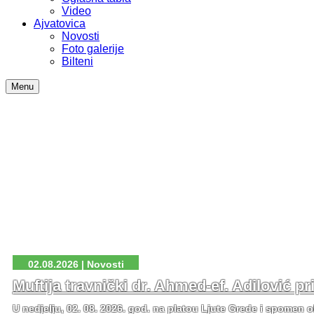
Video
Ajvatovica
Novosti
Foto galerije
Bilteni
Menu
02.08.2026 | Novosti
Muftija travnički dr. Ahmed-ef. Adilović p
U nedjelju, 02. 08. 2026. god. na platou Ljute Grede i spomen o