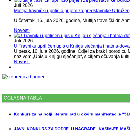
Juli
2026
Muftija travnički upriličio prijem za predstavnike Udružen
U četvrtak, 16. jula 2026. godine, Muftija travnički dr. Ah
Novosti
Juli
2026
U Travniku upriličen upis u Knjigu sjećanja i hatma-do
U petak, 10. jula 2026. godine, Odjel za brak i porodicu
nazivom „Upis u Knjigu sjećanja“, s ciljem očuvanja kult
Novosti
OGLASNA TABLA
Konkurs za najbolji literarni rad u okviru manifestacije "5
JAVNI KONKURS ZA DODJELU NAGRADE „KASIM-EF. MAŠI