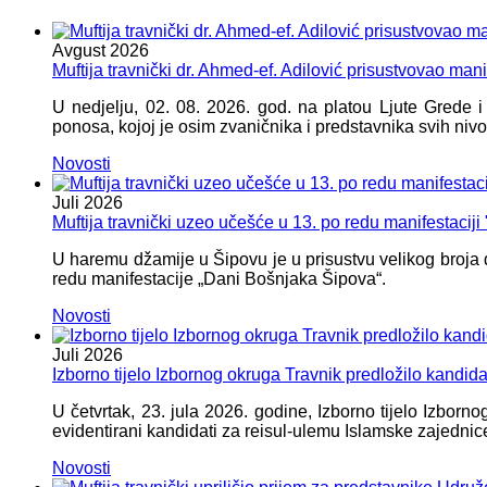
Avgust
2026
Muftija travnički dr. Ahmed-ef. Adilović prisustvovao mani
U nedjelju, 02. 08. 2026. god. na platou Ljute Grede 
ponosa, kojoj je osim zvaničnika i predstavnika svih nivoa
Novosti
Juli
2026
Muftija travnički uzeo učešće u 13. po redu manifestacij
U haremu džamije u Šipovu je u prisustvu velikog broja d
redu manifestacije „Dani Bošnjaka Šipova“.
Novosti
Juli
2026
Izborno tijelo Izbornog okruga Travnik predložilo kandid
U četvrtak, 23. jula 2026. godine, Izborno tijelo Izbor
evidentirani kandidati za reisul-ulemu Islamske zajednic
Novosti