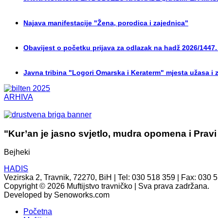
Najava manifestacije "Žena, porodica i zajednica"
Obavijest o početku prijava za odlazak na hadž 2026/1447.
Javna tribina "Logori Omarska i Keraterm" mjesta užasa i 
ARHIVA
"Kur’an je jasno svjetlo, mudra opomena i Pravi
Bejheki
HADIS
Vezirska 2, Travnik, 72270, BiH | Tel: 030 518 359 | Fax: 030 
Copyright © 2026 Muftijstvo travničko | Sva prava zadržana.
Developed by Senoworks.com
Početna