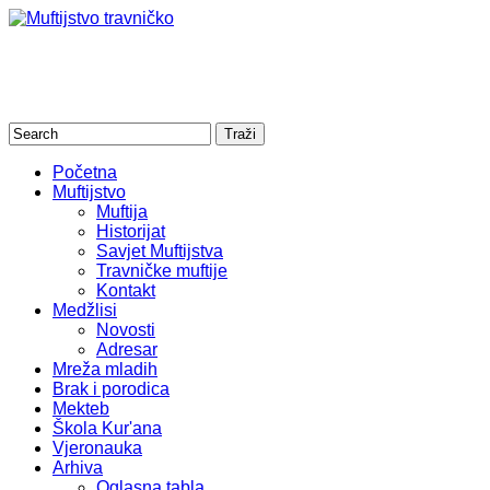
Početna
Muftijstvo
Muftija
Historijat
Savjet Muftijstva
Travničke muftije
Kontakt
Medžlisi
Novosti
Adresar
Mreža mladih
Brak i porodica
Mekteb
Škola Kur'ana
Vjeronauka
Arhiva
Oglasna tabla