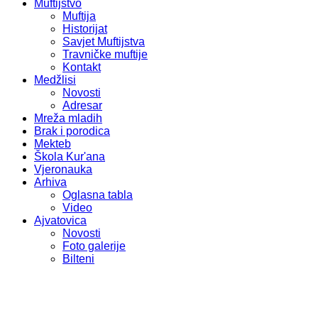
Muftijstvo
Muftija
Historijat
Savjet Muftijstva
Travničke muftije
Kontakt
Medžlisi
Novosti
Adresar
Mreža mladih
Brak i porodica
Mekteb
Škola Kur'ana
Vjeronauka
Arhiva
Oglasna tabla
Video
Ajvatovica
Novosti
Foto galerije
Bilteni