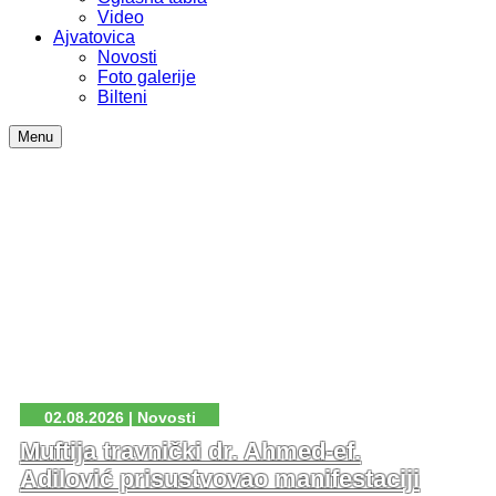
Video
Ajvatovica
Novosti
Foto galerije
Bilteni
Menu
02.08.2026 | Novosti
Muftija travnički dr. Ahmed-ef.
Adilović prisustvovao manifestaciji