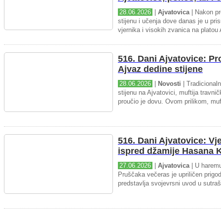
28.06.2026
|
Ajvatovica
| Nakon pr
stijenu i učenja dove danas je u pris
vjernika i visokih zvanica na platou 
516. Dani Ajvatovice: P
Ajvaz dedine stijene
28.06.2026
|
Novosti
| Tradicional
stijenu na Ajvatovici, muftija travnič
proučio je dovu. Ovom prilikom, muft
516. Dani Ajvatovice: Vj
ispred džamije Hasana K
27.06.2026
|
Ajvatovica
| U haremu
Pruščaka večeras je upriličen prigo
predstavlja svojevrsni uvod u sutraš