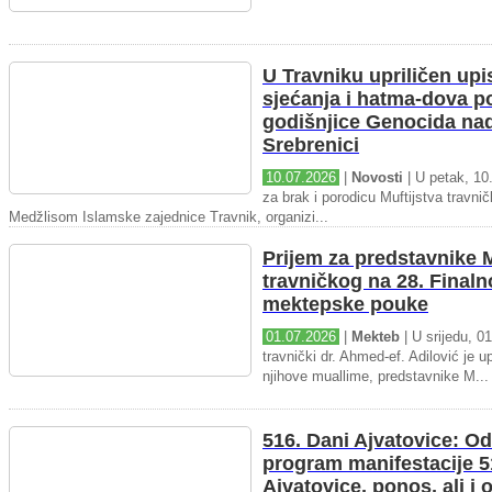
U Travniku upriličen upi
sjećanja i hatma-dova 
godišnjice Genocida na
Srebrenici
10.07.2026
|
Novosti
| U petak, 10.
za brak i porodicu Muftijstva travnič
Medžlisom Islamske zajednice Travnik, organizi...
Prijem za predstavnike M
travničkog na 28. Final
mektepske pouke
01.07.2026
|
Mekteb
| U srijedu, 01
travnički dr. Ahmed-ef. Adilović je up
njihove muallime, predstavnike M...
516. Dani Ajvatovice: Od
program manifestacije 5
Ajvatovice, ponos, ali i