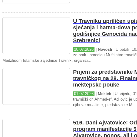
U Travniku upriličen upi
sjećanja i hatma-dova 
godišnjice Genocida na
Srebrenici
10.07.2026
|
Novosti
| U petak, 10.
za brak i porodicu Muftijstva travnič
Medžlisom Islamske zajednice Travnik, organizi...
Prijem za predstavnike M
travničkog na 28. Final
mektepske pouke
01.07.2026
|
Mekteb
| U srijedu, 01
travnički dr. Ahmed-ef. Adilović je up
njihove muallime, predstavnike M...
516. Dani Ajvatovice: Od
program manifestacije 5
Ajvatovice, ponos, ali i