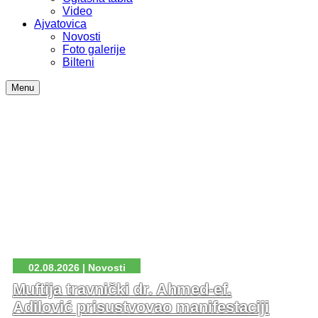
Video
Ajvatovica
Novosti
Foto galerije
Bilteni
Menu
02.08.2026 | Novosti
Muftija travnički dr. Ahmed-ef.
Adilović prisustvovao manifestaciji