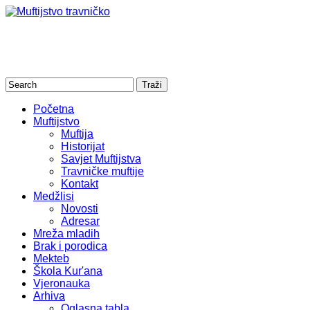
Početna
Muftijstvo
Muftija
Historijat
Savjet Muftijstva
Travničke muftije
Kontakt
Medžlisi
Novosti
Adresar
Mreža mladih
Brak i porodica
Mekteb
Škola Kur'ana
Vjeronauka
Arhiva
Oglasna tabla