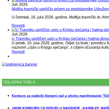
Juli
2026
Muftija travnički upriličio prijem za predstavnike Udružen
U četvrtak, 16. jula 2026. godine, Muftija travnički dr. Ah
Novosti
Juli
2026
U Travniku upriličen upis u Knjigu sjećanja i hatma-do
U petak, 10. jula 2026. godine, Odjel za brak i porodicu
nazivom „Upis u Knjigu sjećanja“, s ciljem očuvanja kult
Novosti
OGLASNA TABLA
Konkurs za najbolji literarni rad u okviru manifestacije "5
JAVNI KONKURS ZA DODJELU NAGRADE „KASIM-EF. MAŠI