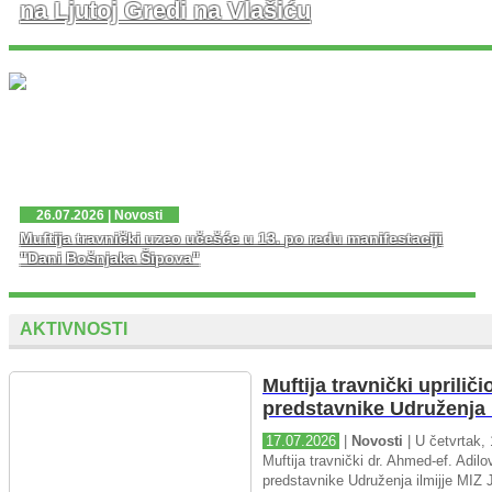
na Ljutoj Gredi na Vlašiću
U nedjelju, 02. 08. 2026. god. na platou Ljute Grede i
spomen obilježja Zlatni Ljiljan – general Mehmed Alagić
održana je manifestacija Dani pobjede – Dani ponosa,
kojoj je osim zv...
26.07.2026 | Novosti
Muftija travnički uzeo učešće u 13. po redu manifestaciji
"Dani Bošnjaka Šipova"
AKTIVNOSTI
Muftija travnički upriliči
predstavnike Udruženja i
17.07.2026
|
Novosti
| U četvrtak, 
Muftija travnički dr. Ahmed-ef. Adilov
predstavnike Udruženja ilmijje MIZ J