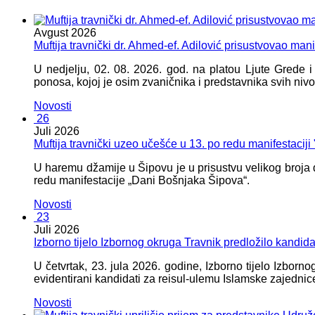
Avgust
2026
Muftija travnički dr. Ahmed-ef. Adilović prisustvovao mani
U nedjelju, 02. 08. 2026. god. na platou Ljute Grede 
ponosa, kojoj je osim zvaničnika i predstavnika svih nivoa
Novosti
26
Juli
2026
Muftija travnički uzeo učešće u 13. po redu manifestacij
U haremu džamije u Šipovu je u prisustvu velikog broja d
redu manifestacije „Dani Bošnjaka Šipova“.
Novosti
23
Juli
2026
Izborno tijelo Izbornog okruga Travnik predložilo kandid
U četvrtak, 23. jula 2026. godine, Izborno tijelo Izbor
evidentirani kandidati za reisul-ulemu Islamske zajednic
Novosti