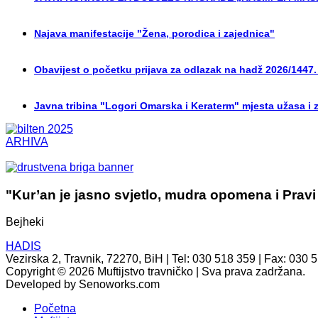
Najava manifestacije "Žena, porodica i zajednica"
Obavijest o početku prijava za odlazak na hadž 2026/1447.
Javna tribina "Logori Omarska i Keraterm" mjesta užasa i 
ARHIVA
"Kur’an je jasno svjetlo, mudra opomena i Pravi
Bejheki
HADIS
Vezirska 2, Travnik, 72270, BiH | Tel: 030 518 359 | Fax: 030 
Copyright © 2026 Muftijstvo travničko | Sva prava zadržana.
Developed by Senoworks.com
Početna