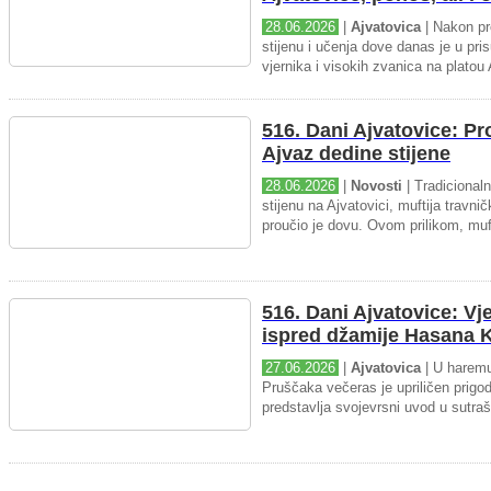
28.06.2026
|
Ajvatovica
| Nakon pr
stijenu i učenja dove danas je u pris
vjernika i visokih zvanica na platou 
516. Dani Ajvatovice: P
Ajvaz dedine stijene
28.06.2026
|
Novosti
| Tradicional
stijenu na Ajvatovici, muftija travnič
proučio je dovu. Ovom prilikom, muft
516. Dani Ajvatovice: Vj
ispred džamije Hasana K
27.06.2026
|
Ajvatovica
| U haremu
Pruščaka večeras je upriličen prigo
predstavlja svojevrsni uvod u sutraš