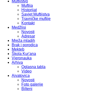
Muftijstvo
Muftija
Historijat
Savjet Muftijstva
Travničke muftije
Kontakt
Medžlisi
Novosti
Adresar
Mreža mladih
Brak i porodica
Mekteb
Škola Kur'ana
Vjeronauka
Arhiva
Oglasna tabla
Video
Ajvatovica
Novosti
Foto galerije
Bilteni