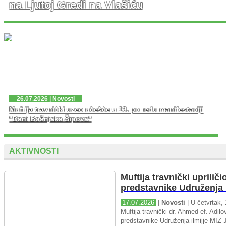
na Ljutoj Gredi na Vlašiću
U nedjelju, 02. 08. 2026. god. na platou Ljute Grede i
spomen obilježja Zlatni Ljiljan – general Mehmed Alagić
održana je manifestacija Dani pobjede – Dani ponosa,
kojoj je osim zv...
26.07.2026 | Novosti
Muftija travnički uzeo učešće u 13. po redu manifestaciji
"Dani Bošnjaka Šipova"
AKTIVNOSTI
Muftija travnički upriliči
predstavnike Udruženja i
17.07.2026
|
Novosti
| U četvrtak, 
Muftija travnički dr. Ahmed-ef. Adilov
predstavnike Udruženja ilmijje MIZ J