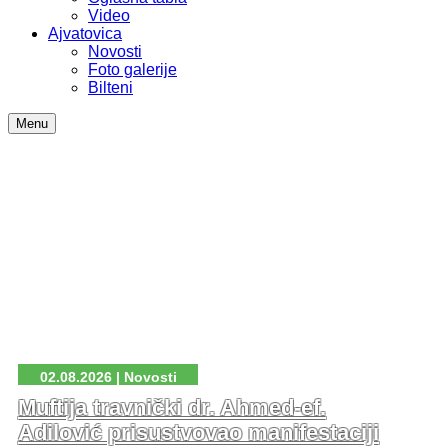
Video
Ajvatovica
Novosti
Foto galerije
Bilteni
Menu
02.08.2026 | Novosti
Muftija travnički dr. Ahmed-ef.
Adilović prisustvovao manifestaciji