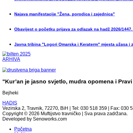
Najava manifestacije "Žena, porodica i zajednica"
Obavijest o početku prijava za odlazak na hadž 2026/1447.
Javna tribina "Logori Omarska i Keraterm" mjesta užasa i 
ARHIVA
"Kur’an je jasno svjetlo, mudra opomena i Pravi
Bejheki
HADIS
Vezirska 2, Travnik, 72270, BiH | Tel: 030 518 359 | Fax: 030 
Copyright © 2026 Muftijstvo travničko | Sva prava zadržana.
Developed by Senoworks.com
Početna