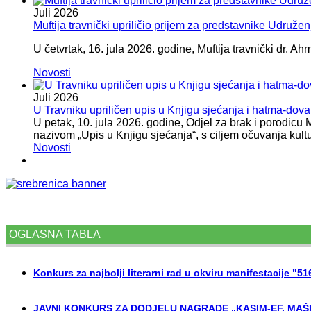
Juli
2026
Muftija travnički upriličio prijem za predstavnike Udružen
U četvrtak, 16. jula 2026. godine, Muftija travnički dr. Ah
Novosti
Juli
2026
U Travniku upriličen upis u Knjigu sjećanja i hatma-do
U petak, 10. jula 2026. godine, Odjel za brak i porodicu
nazivom „Upis u Knjigu sjećanja“, s ciljem očuvanja kult
Novosti
OGLASNA TABLA
Konkurs za najbolji literarni rad u okviru manifestacije "5
JAVNI KONKURS ZA DODJELU NAGRADE „KASIM-EF. MAŠI