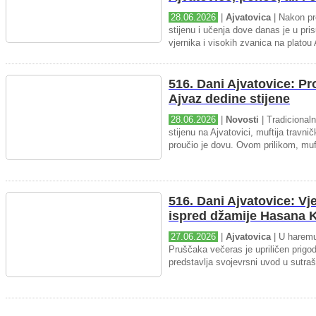
28.06.2026
|
Ajvatovica
| Nakon pr
stijenu i učenja dove danas je u pris
vjernika i visokih zvanica na platou 
516. Dani Ajvatovice: P
Ajvaz dedine stijene
28.06.2026
|
Novosti
| Tradicional
stijenu na Ajvatovici, muftija travnič
proučio je dovu. Ovom prilikom, muft
516. Dani Ajvatovice: Vj
ispred džamije Hasana K
27.06.2026
|
Ajvatovica
| U haremu
Pruščaka večeras je upriličen prigo
predstavlja svojevrsni uvod u sutraš