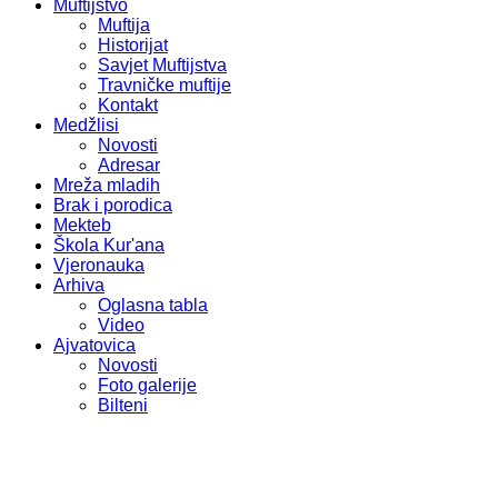
Muftijstvo
Muftija
Historijat
Savjet Muftijstva
Travničke muftije
Kontakt
Medžlisi
Novosti
Adresar
Mreža mladih
Brak i porodica
Mekteb
Škola Kur'ana
Vjeronauka
Arhiva
Oglasna tabla
Video
Ajvatovica
Novosti
Foto galerije
Bilteni