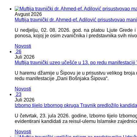
Avgust
2026
Muftija travnički dr. Ahmed-ef. Adilović prisustvovao mani
U nedjelju, 02. 08. 2026. god. na platou Ljute Grede 
ponosa, kojoj je osim zvaničnika i predstavnika svih nivoa
Novosti
26
Juli
2026
Muftija travnički uzeo učešće u 13. po redu manifestacij
U haremu džamije u Šipovu je u prisustvu velikog broja d
redu manifestacije „Dani Bošnjaka Šipova“.
Novosti
23
Juli
2026
Izborno tijelo Izbornog okruga Travnik predložilo kandid
U četvrtak, 23. jula 2026. godine, Izborno tijelo Izbor
evidentirani kandidati za reisul-ulemu Islamske zajednic
Novosti