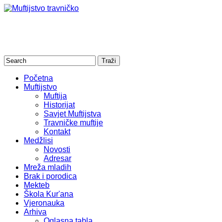
Početna
Muftijstvo
Muftija
Historijat
Savjet Muftijstva
Travničke muftije
Kontakt
Medžlisi
Novosti
Adresar
Mreža mladih
Brak i porodica
Mekteb
Škola Kur'ana
Vjeronauka
Arhiva
Oglasna tabla