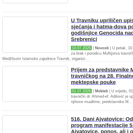
U Travniku upriličen upi
sjećanja i hatma-dova 
godišnjice Genocida na
Srebrenici
10.07.2026
|
Novosti
| U petak, 10.
za brak i porodicu Muftijstva travnič
Medžlisom Islamske zajednice Travnik, organizi...
Prijem za predstavnike M
travničkog na 28. Final
mektepske pouke
01.07.2026
|
Mekteb
| U srijedu, 01
travnički dr. Ahmed-ef. Adilović je up
njihove muallime, predstavnike M...
516. Dani Ajvatovice: Od
program manifestacije 5
Ajvatovice, ponos, ali i