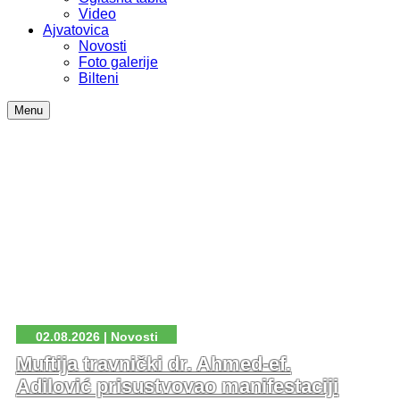
Video
Ajvatovica
Novosti
Foto galerije
Bilteni
Menu
02.08.2026 | Novosti
Muftija travnički dr. Ahmed-ef.
Adilović prisustvovao manifestaciji