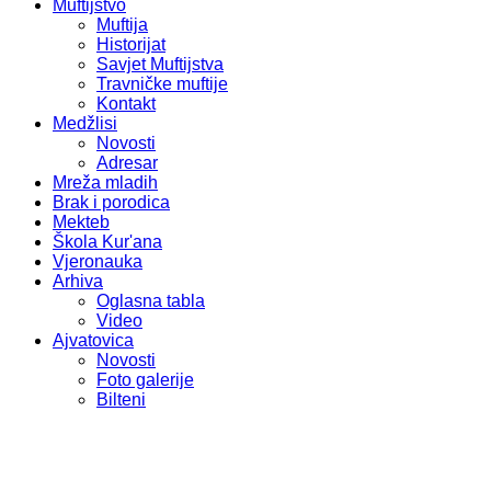
Muftijstvo
Muftija
Historijat
Savjet Muftijstva
Travničke muftije
Kontakt
Medžlisi
Novosti
Adresar
Mreža mladih
Brak i porodica
Mekteb
Škola Kur'ana
Vjeronauka
Arhiva
Oglasna tabla
Video
Ajvatovica
Novosti
Foto galerije
Bilteni