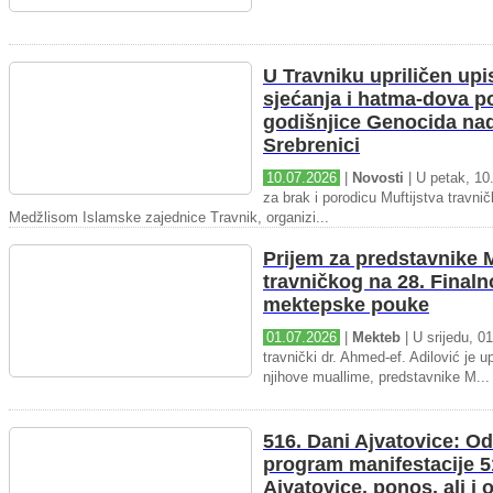
U Travniku upriličen upi
sjećanja i hatma-dova 
godišnjice Genocida na
Srebrenici
10.07.2026
|
Novosti
| U petak, 10.
za brak i porodicu Muftijstva travnič
Medžlisom Islamske zajednice Travnik, organizi...
Prijem za predstavnike M
travničkog na 28. Final
mektepske pouke
01.07.2026
|
Mekteb
| U srijedu, 01
travnički dr. Ahmed-ef. Adilović je up
njihove muallime, predstavnike M...
516. Dani Ajvatovice: Od
program manifestacije 5
Ajvatovice, ponos, ali i