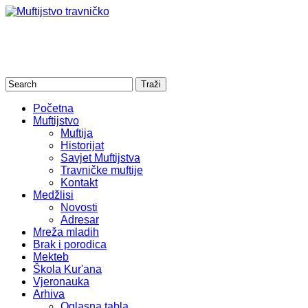
Početna
Muftijstvo
Muftija
Historijat
Savjet Muftijstva
Travničke muftije
Kontakt
Medžlisi
Novosti
Adresar
Mreža mladih
Brak i porodica
Mekteb
Škola Kur'ana
Vjeronauka
Arhiva
Oglasna tabla