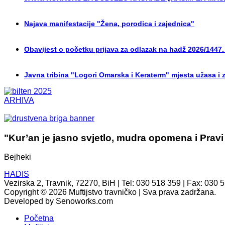
Najava manifestacije "Žena, porodica i zajednica"
Obavijest o početku prijava za odlazak na hadž 2026/1447.
Javna tribina "Logori Omarska i Keraterm" mjesta užasa i 
ARHIVA
"Kur’an je jasno svjetlo, mudra opomena i Pravi
Bejheki
HADIS
Vezirska 2, Travnik, 72270, BiH | Tel: 030 518 359 | Fax: 030 
Copyright © 2026 Muftijstvo travničko | Sva prava zadržana.
Developed by Senoworks.com
Početna