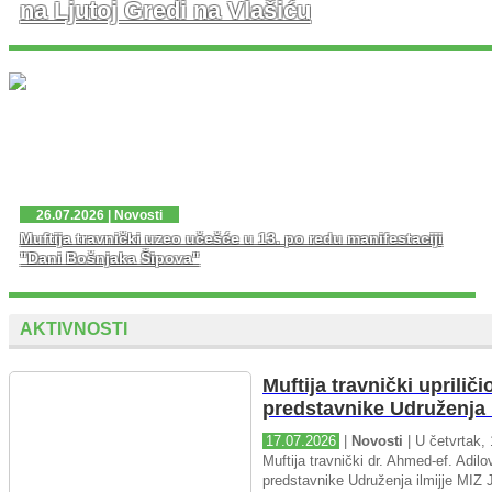
na Ljutoj Gredi na Vlašiću
U nedjelju, 02. 08. 2026. god. na platou Ljute Grede i
spomen obilježja Zlatni Ljiljan – general Mehmed Alagić
održana je manifestacija Dani pobjede – Dani ponosa,
kojoj je osim zv...
26.07.2026 | Novosti
Muftija travnički uzeo učešće u 13. po redu manifestaciji
"Dani Bošnjaka Šipova"
AKTIVNOSTI
Muftija travnički upriliči
predstavnike Udruženja i
17.07.2026
|
Novosti
| U četvrtak, 
Muftija travnički dr. Ahmed-ef. Adilov
predstavnike Udruženja ilmijje MIZ J