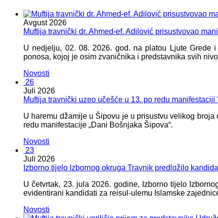
Avgust
2026
Muftija travnički dr. Ahmed-ef. Adilović prisustvovao mani
U nedjelju, 02. 08. 2026. god. na platou Ljute Grede 
ponosa, kojoj je osim zvaničnika i predstavnika svih nivoa
Novosti
26
Juli
2026
Muftija travnički uzeo učešće u 13. po redu manifestacij
U haremu džamije u Šipovu je u prisustvu velikog broja d
redu manifestacije „Dani Bošnjaka Šipova“.
Novosti
23
Juli
2026
Izborno tijelo Izbornog okruga Travnik predložilo kandid
U četvrtak, 23. jula 2026. godine, Izborno tijelo Izbor
evidentirani kandidati za reisul-ulemu Islamske zajednic
Novosti