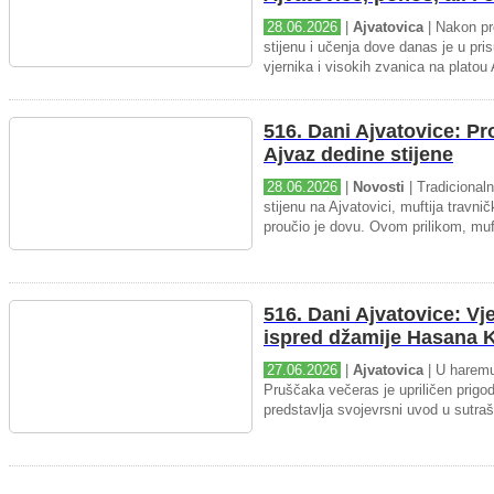
28.06.2026
|
Ajvatovica
| Nakon pr
stijenu i učenja dove danas je u pris
vjernika i visokih zvanica na platou 
516. Dani Ajvatovice: P
Ajvaz dedine stijene
28.06.2026
|
Novosti
| Tradicional
stijenu na Ajvatovici, muftija travnič
proučio je dovu. Ovom prilikom, muft
516. Dani Ajvatovice: Vj
ispred džamije Hasana K
27.06.2026
|
Ajvatovica
| U haremu
Pruščaka večeras je upriličen prigo
predstavlja svojevrsni uvod u sutraš