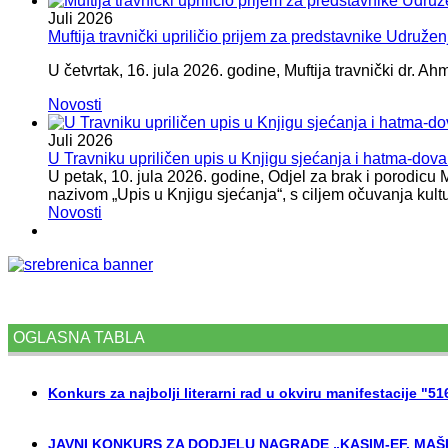
Juli
2026
Muftija travnički upriličio prijem za predstavnike Udružen
U četvrtak, 16. jula 2026. godine, Muftija travnički dr. Ah
Novosti
Juli
2026
U Travniku upriličen upis u Knjigu sjećanja i hatma-do
U petak, 10. jula 2026. godine, Odjel za brak i porodicu
nazivom „Upis u Knjigu sjećanja“, s ciljem očuvanja kult
Novosti
OGLASNA TABLA
Konkurs za najbolji literarni rad u okviru manifestacije "5
JAVNI KONKURS ZA DODJELU NAGRADE „KASIM-EF. MAŠI